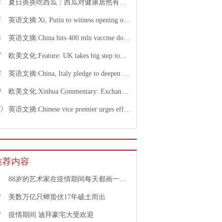
4
夏日炎炎吃西瓜：西瓜对健康居然有这么多好处！
5
英语文摘:Xi, Putin to witness opening of nuclear energy cooperation project via video link
6
英语文摘:China hits 400 mln vaccine doses following recent COVID-19 outbreaks
7
欧美文化:Feature: UK takes big step toward normal life with caution urged
8
英语文摘:China, Italy pledge to deepen bilateral ties, advance China-EU cooperation
9
欧美文化:Xinhua Commentary: Exchange of violence only pushes Israel, Palestine farther from peace
0
英语文摘:Chinese vice premier urges efforts to facilitate college graduate employment
推荐内容
1
88岁的艺术家在疫情期间每天都画一幅画
2
美数万亿只蝉蛰伏17年破土而出
3
疫情期间 迪拜豪宅大受欢迎