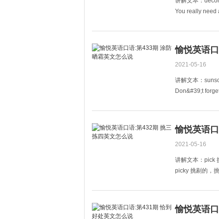
讲解文本：deco
You really need 
你真的需要一个
I like playing fo
愉悦英语口
2021-05-16
讲解文本：sunsc
Don&#39;t forge
别忘了涂防晒霜
The sunlight is
现在阳光很强，
愉悦英语口
2021-05-16
讲解文本：pick
picky 挑剔的
He is very picky
他吃东西特别挑
Don&#39;t be so 
愉悦英语口
Mike人很好，