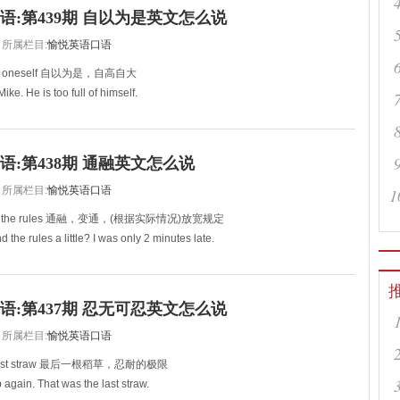
iding something.
语:第439期 自以为是英文怎么说
隐瞒着什么。疯狂练习吧
所属栏目:
愉悦英语口语
f oneself 自以为是，自高自大
ike. He is too full of himself.
因为我觉得他非常自以为是。
ven care about me. You are
语:第438期 通融英文怎么说
所属栏目:
愉悦英语口语
1
the rules 通融，变通，(根据实际情况)放宽规定
 the rules a little? I was only 2 minutes late.
，我就迟到两分钟而已。
语:第437期 忍无可忍英文怎么说
所属栏目:
愉悦英语口语
ast straw 最后一根稻草，忍耐的极限
again. That was the last straw.