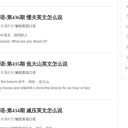
，简直忍无可忍了。
h the work. That was the last
语:第436期 懦夫英文怎么说
所属栏目:
愉悦英语口语
rd 懦夫，懦弱的人
oward. What are you afraid of?
你到底在怕什么？
oward. Just do it.
动吧！
语:第435期 侃大山英文怎么说
1
所属栏目:
愉悦英语口语
 the breeze 吹牛，闲扯，侃大山
 house and let&#39;s shoot the breeze for an hour or two.
，咱们聊一两个小时的天！
 the
语:第434期 减压英文怎么说
所属栏目:
愉悦英语口语