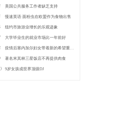
4
美国公共服务工作者缺乏支持
5
慢速英语:面粉虫在欧盟作为食物出售
6
纽约市旅游业增长的乐观迹象
7
大学毕业生的就业市场比一年前好
8
疫情后塞内加尔妇女带着新的希望重返工作岗位
9
著名米其林三星饭店不再提供肉食
0
9岁女孩成世界顶级DJ