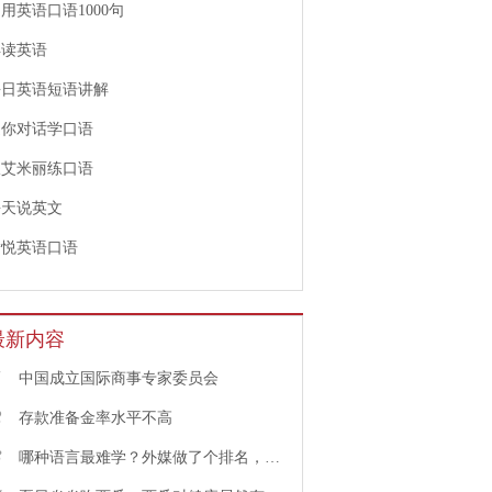
用英语口语1000句
早读英语
每日英语短语讲解
迷你对话学口语
跟艾米丽练口语
每天说英文
愉悦英语口语
最新内容
1
中国成立国际商事专家委员会
2
存款准备金率水平不高
3
哪种语言最难学？外媒做了个排名，中文果然高居榜首