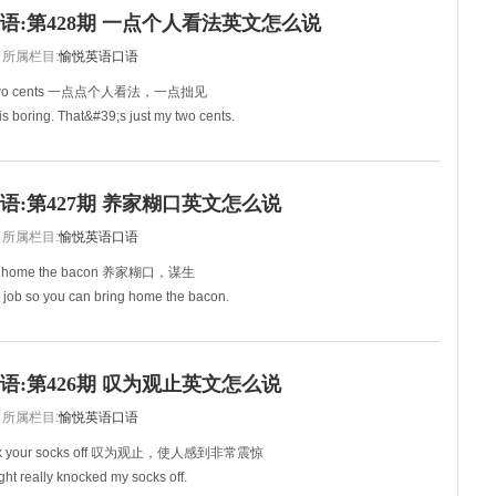
塞，我快被它逼疯了。疯
语:第428期 一点个人看法英文怎么说
所属栏目:
愉悦英语口语
wo cents 一点点个人看法，一点拙见
 is boring. That&#39;s just my two cents.
很无聊，但那只是我一点点个人看法。
s. Yo
语:第427期 养家糊口英文怎么说
所属栏目:
愉悦英语口语
home the bacon 养家糊口，谋生
 job so you can bring home the bacon.
，这样你才能养家糊口！
ome the bacon. I watch t
语:第426期 叹为观止英文怎么说
所属栏目:
愉悦英语口语
 your socks off 叹为观止，使人感到非常震惊
ght really knocked my socks off.