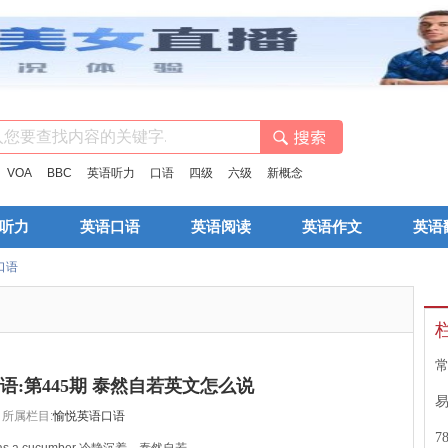
：
VOA
BBC
英语听力
口语
四级
六级
新概念
听力
英语口语
英语阅读
英语作文
英语
口语
语:第445期 泰然自若英文怎么说
所属栏目:
愉悦英语口语
7