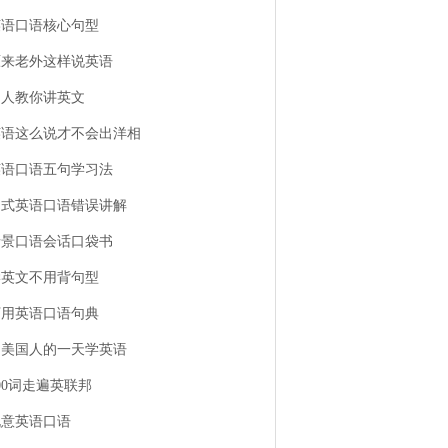
英语口语核心句型
原来老外这样说英语
名人教你讲英文
英语这么说才不会出洋相
英语口语五句学习法
中式英语口语错误讲解
情景口语会话口袋书
学英文不用背句型
万用英语口语句典
用美国人的一天学英语
00词走遍英联邦
锐意英语口语