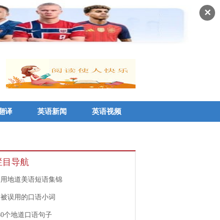
✕
翻译
英语新闻
英语视频
栏目导航
常用地道美语短语集锦
易被误用的口语小词
80个地道口语句子