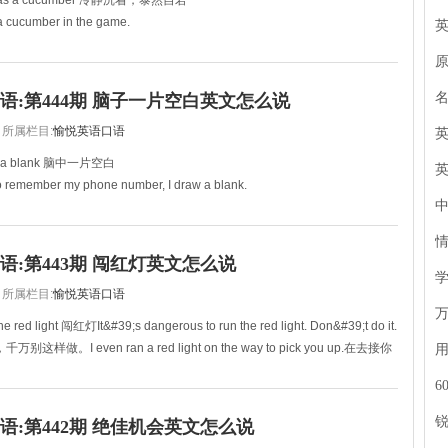
as a cucumber 冷静沉着，泰然自若
a cucumber in the game.
自若。
, but Mike acted as cool as a cucumber.
语:第444期 脑子一片空白英文怎么说
所属栏目:
愉悦英语口语
a blank 脑中一片空白
 to remember my phone number, I draw a blank.
起我的电话号码时，脑袋总是一片空白。
me of our Eng
语:第443期 闯红灯英文怎么说
所属栏目:
愉悦英语口语
ed light 闯红灯It&#39;s dangerous to run the red light. Don&#39;t do it.
样做。I even ran a red light on the way to pick you up.在去接你
6
语:第442期 绝佳机会英文怎么说