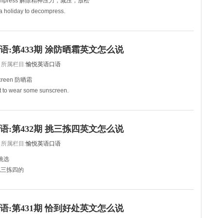
mpress 解除精神压力，减压，放松
a holiday to decompress.
假期来休息减减压了。
otball. It&#39;s a very good way to de
语:第433期 涂防晒霜英文怎么说
所属栏目:
愉悦英语口语
reen 防晒霜
t to wear some sunscreen.
。
 strong now. You need a hat and some sunscreen.
你需要一个帽子
语:第432期 挑三拣四英文怎么说
所属栏目:
愉悦英语口语
 挑选
，挑三拣四的
 about food.
剔。
picky. Mike is a nice guy.
语:第431期 恰到好处英文怎么说
你就别太挑剔了。疯狂练习吧！