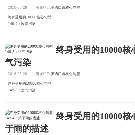
2016-05-29
所属栏目:
英语口语核心句型
终身受用的10000核心句型
149-4：噪音污染
1.Harsh noises insulted our ears.
噪音很刺耳。
终身受用的10000核心
（也可以这样说：The noise is offensive to the ears.）
气污染
2.Now the noise was ver3t loud.
2016-05-29
所属栏目:
英语口语核心句型
此
终身受用的10000核心句型
149-3：空气污染
1.Noxious fumes poison the air.
有害的烟污染了空气。
终身受用的10000核心
2.The gas pollutes the air.
于雨的描述
那些废气污染了空气。