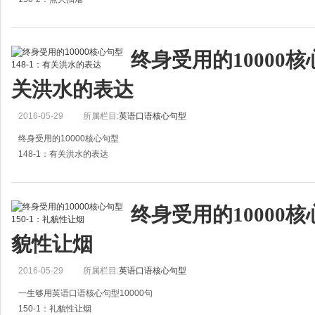
1.Some pipe tobacco, please
请给我一些香烟。
终身受用的10000核心
（也可以这样说：Some cigars．please．）
关洪水的表达
2.Do you have cigarettes?
2016-05-29
所属栏目:
英语口语核心句型
有香烟吗？
3.Bung me a
终身受用的10000核心句型
148-1：有关洪水的表达
1.A flood occurs every year.
洪水年年发生。
终身受用的10000核心
2.Heavy rain will wash away the soil and cause serious flood as well.
貌性让烟
大雨不但会冲走土
2016-05-29
所属栏目:
英语口语核心句型
一生够用英语口语核心句型10000句
150-1：礼貌性让烟