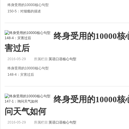
请把烟头熄灭！
终身受用的10000核心句型
4.Stub out your
150-5：对烟瘾的描述
1.He took to smoking a pipe.
他染上了烟瘾。
终身受用的10000核心
2.You smoke just like a chimney.
害过后
你的烟瘾真大。
2016-05-29
所属栏目:
英语口语核心句型
（也可以这样说：You are a heavy smoker
终身受用的10000核心句型
148-4：灾害过后
1.After the disaster there ware many people who wanted food and shelter.
这场灾难过后，许多人既没有食物又没有住处。
终身受用的10000核心
2.The disaster caused
问天气如何
2016-05-29
所属栏目:
英语口语核心句型