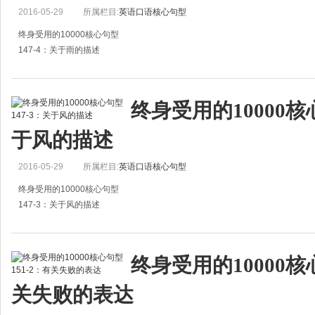
3.The air has been contaminated by
2016-05-29
所属栏目:
英语口语核心句型
终身受用的10000核心句型
147-4：关于雨的描述
1.It like the weather like this, cold, and rainy.
我喜欢这样的天气：寒冷还下着雨。
终身受用的10000核心
2.It was raining cats and dogs yesterday.
于风的描述
昨天下着
2016-05-29
所属栏目:
英语口语核心句型
终身受用的10000核心句型
147-3：关于风的描述
1.But it's supposed to get windy again this afternoon.
但是今天下午可能又要刮大风了。
终身受用的10000核心
2.It's been windy all morning.
关失败的表达
整个早上都有风