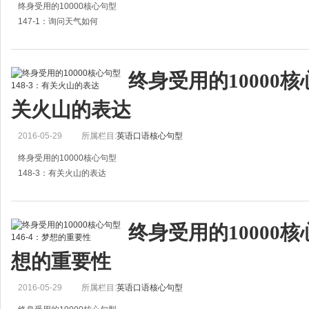
终身受用的10000核心句型
147-1：询问天气如何
1.Nice weather, isn't it?
天气很好，不是吗？
终身受用的10000核心
2.What do you think of the weather today?
关火山的表达
你觉得今天的天气如何？
2016-05-29
所属栏目:
英语口语核心句型
（也可以这样说：Wha
终身受用的10000核心句型
148-3：有关火山的表达
1.The volcano is in eruption.
火山正在喷发。
终身受用的10000核心
2.Vesuvius erupts once in a while.
想的重要性
维苏威火山偶尔爆发。
3.Philippine Mayon Volcano er
2016-05-29
所属栏目:
英语口语核心句型