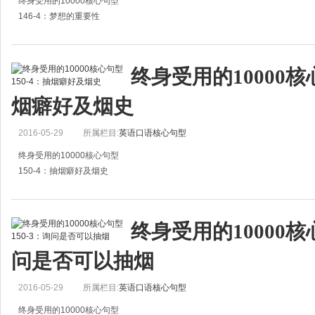
终身受用的10000核心句型
146-4：梦想的重要性
1.Don't neglect dreams.
请不要忽视梦想。
终身受用的10000核心
2.Every dream has a beginning.
烟癖好及烟史
每个梦想都有个开始。
3.Hold fast to dreams for if dreams di
2016-05-29
所属栏目:
英语口语核心句型
终身受用的10000核心句型
150-4：抽烟癖好及烟史
1.Smoking is distasteful to me.
我不喜欢抽烟。
终身受用的10000核心
2.I only smoke cigarettes with tips.
问是否可以抽烟
我只抽过滤嘴香烟。
2016-05-29
所属栏目:
英语口语核心句型
（也可以这样说：I only sm
终身受用的10000核心句型