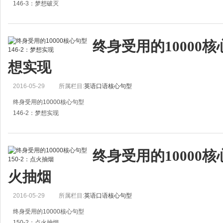
146-3：梦想破灭
1.All their dreams came to naught.
他们的梦想均未实现。
终身受用的10000核心
2.Our dreams were dashed.
想实现
我们的梦想破灭了。
3.My dreams have been shattered.
2016-05-29
所属栏目:
英语口语核心句型
终身受用的10000核心句型
146-2：梦想实现
1.Little did I dream of succeeding so well.
我想不到会这么成功。
终身受用的10000核心
2.His dream has become a reality.
火抽烟
他的梦想已成为现实。
3.At last his dr
2016-05-29
所属栏目:
英语口语核心句型
终身受用的10000核心句型
150-2：点火抽烟