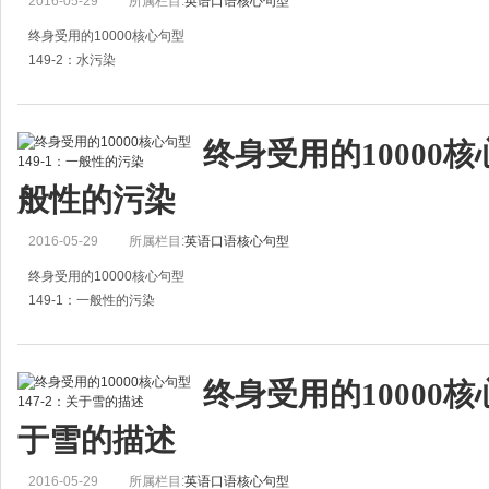
2016-05-29
所属栏目:
英语口语核心句型
终身受用的10000核心句型
149-2：水污染
1.Water pollution imperils all kinds of marine life.
水质污染危及所有海洋生物。
终身受用的10000核心
2.The river has been fouled up with oil.
般性的污染
河被石油污染了。
2016-05-29
所属栏目:
英语口语核心句型
终身受用的10000核心句型
149-1：一般性的污染
1.What do you think of the environmental pollution?
你对环境污染怎么看？
终身受用的10000核心
2.What are the causes of the pollution?
于雪的描述
污染的原因是什么？
2016-05-29
所属栏目:
英语口语核心句型