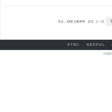
1.I dream that I could speak fluent English.
我梦想有一天我能讲一口流利的英语。
2.I had a dream of becoming a pilot from my childhood.
页次：
1/20
总数
478
首页 上一页
我
关于我们
恒星英语论坛
Copyr