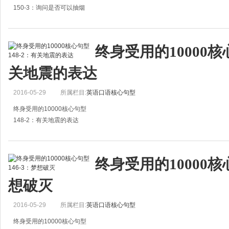
150-3：询问是否可以抽烟
1.By the way, may I smoke?
请问，我可以抽烟吗？
终身受用的10000核心
2.You may smoke, if you like.
关地震的表达
您愿意的话，可以抽烟。
3.Do you mind my smoking he
2016-05-29
所属栏目:
英语口语核心句型
终身受用的10000核心句型
148-2：有关地震的表达
1.A big earthquake is a catastrophe.
大地震（对人类）是异常的灾祸。
终身受用的10000核心
2.An earthquake struck the country.
想破灭
地震袭击该国。
3.Earthquak
2016-05-29
所属栏目:
英语口语核心句型
终身受用的10000核心句型