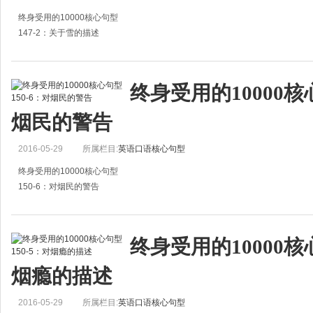
终身受用的10000核心句型
147-2：关于雪的描述
1.The ground is white with snow.
大地雪白一片。
终身受用的10000核心
2.We have a severe snowstorm this morning.
烟民的警告
今天早上有暴风雪。
3.The snow is three in
2016-05-29
所属栏目:
英语口语核心句型
终身受用的10000核心句型
150-6：对烟民的警告
1.No smoking!
禁止吸烟！
终身受用的10000核心
2.This is a nonsmoking area.
烟瘾的描述
这是无烟区。
3.Please put that cigarette out!
2016-05-29
所属栏目:
英语口语核心句型