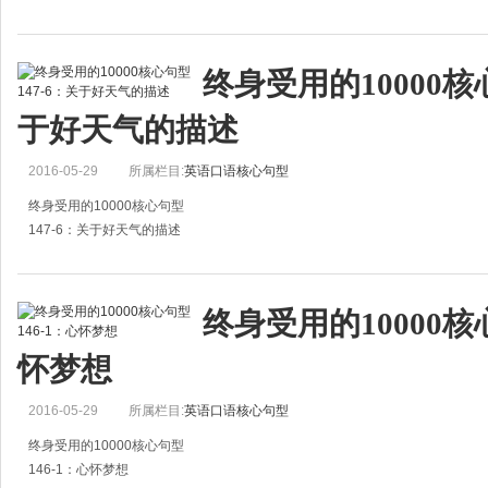
1.Have a smoke, will you?
抽烟吗？
终身受用的10000核心
2.I&rsquo;ve got a packet of “Camel", would you like to try one?
于好天气的描述
我有一包“骆驼牌
2016-05-29
所属栏目:
英语口语核心句型
终身受用的10000核心句型
147-6：关于好天气的描述
1.I think we're going to have a fine day.
我想我们会有个好天气。
终身受用的10000核心
2.It&rsquo;s going to stay fine.
怀梦想
好天气会持续下去。
3.It's ce
2016-05-29
所属栏目:
英语口语核心句型
终身受用的10000核心句型
146-1：心怀梦想