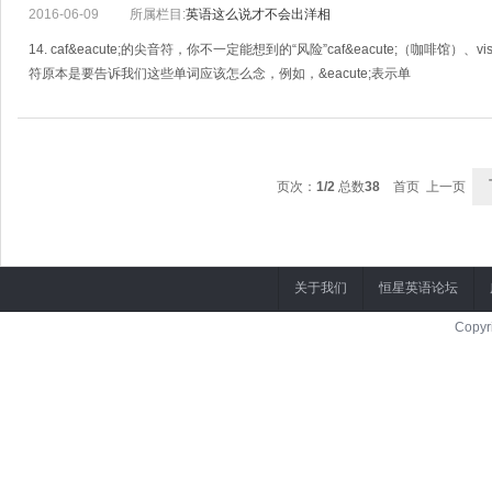
2016-06-09
所属栏目:
英语这么说才不会出洋相
14. caf&eacute;的尖音符，你不一定能想到的“风险”caf&eacute;（咖啡馆）、v
符原本是要告诉我们这些单词应该怎么念，例如，&eacute;表示单
页次：
1/2
总数
38
首页 上一页
关于我们
恒星英语论坛
Copyr