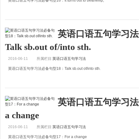
英语口语五句学习法必备句型16：It turns out to be&hellip;
次级高手句
It is
It turns out to be&hellip;
结果&hellip;
英语口语五句学习法
这个句型有“最终&hellip;&hellip;，结果&hellip;&hellip;”的含义，是每
Talk sb.out of/into sth.
2016-06-11
所属栏目:
英语口语五句学习法
英语口语五句学习法必备句型18：Talk sb.out of/into sth.
Talk sb.out of
劝说某人不要做某事
英语口语五句学习法必
Talk sb.into sth.
劝说某人做某事
a change
大家仔细看看这对反义句型，一个out of,一个into还真是
2016-06-11
所属栏目:
英语口语五句学习法
英语口语五句学习法必备句型17：For a change