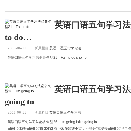
Only to find&hellip;
结果发现&hellip;，最后发现&hellip;
英语口语五句学习法必
这个句型总是在一个主要的动作之后，有很强的感情色彩。就好比：我找家门钥
to do…
2016-06-11
所属栏目:
英语口语五句学习法
英语口语五句学习法必备句型21：Fall to do&hellip;
Fall to do&hellip;
做&hellip;不成功或不能&hellip;
英语口语五句学习法必
我们说manage to do sth.是成功做某事，那fail to do sth.就是做某事失败了。
going to
2016-06-11
所属栏目:
英语口语五句学习法
英语口语五句学习法必备句型26：i'm going toi'm going to
&hellip;我要&hellip;i'm going 看起来在普通不过，不就是“我要去&hellip