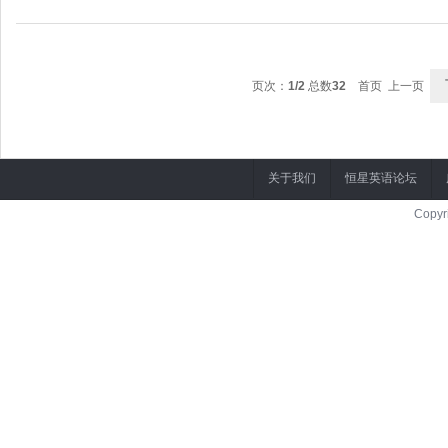
页次：
1/2
总数
32
首页 上一页
关于我们
恒星英语论坛
Copyr