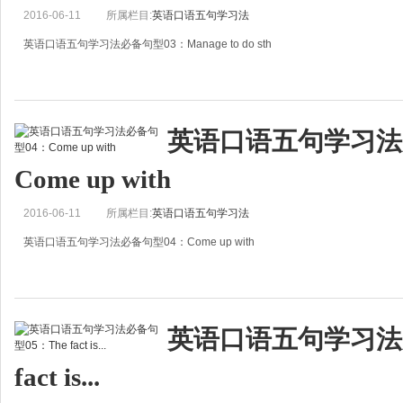
2016-06-11
所属栏目:
英语口语五句学习法
英语口语五句学习法必备句型03：Manage to do sth
Manage to do sth
成功做某事
英语口语五句学习法
现在如果和老外谈话的时候，想表达“成功做某事”的你还在用succeed in doing
Come up with
2016-06-11
所属栏目:
英语口语五句学习法
英语口语五句学习法必备句型04：Come up with
Com up with
&hellip;想起&hellip;
英语口语五句学习法必
“我刚想起一个好主意。”很多人会不假思索地说成“I just thought of a good idea!&
fact is...