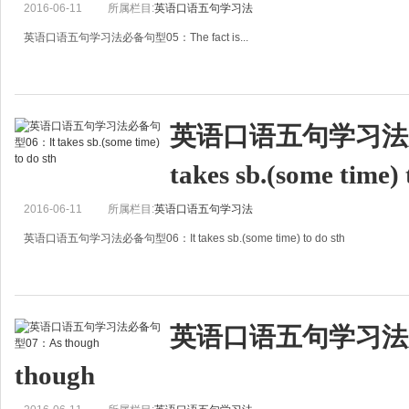
2016-06-11
所属栏目:
英语口语五句学习法
英语口语五句学习法必备句型05：The fact is...
The fact is...
事实上&hellip;&hellip;
英语口语五句学习法必
如果你还没有习惯用The fact is&hellip;/The truth is&hellip;后面加句子的
takes sb.(some time) 
2016-06-11
所属栏目:
英语口语五句学习法
英语口语五句学习法必备句型06：It takes sb.(some time) to do sth
It takes sb.(some time) to do sth
某人花了&hellip;时间做某事
英语口语五句学习法必
记得一次让我的一个学生造句。我问她：请你翻译一下这
though