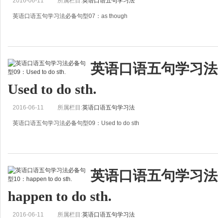
2016-06-11
所属栏目:
英语口语五句学习法
英语口语五句学习法必备句型07：as though
as though
好像&hellip;
英语口语五句学习法
精品五句
Used to do sth.
普通句
it looks as though they are fighting.
2016-06-11
所属栏目:
英语口语五句学习法
看起来他们像是在打架
英语口语五句学习法必备句型09：Used to do sth
次级高手句
it looks as though they
Used to do sth
过去常常做某事
英语口语五句学习法
我们完全可以说，I did&hellip;before。但是used to do sth.是那样地道，
happen to do sth.
2016-06-11
所属栏目:
英语口语五句学习法