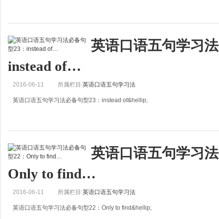
I'm sorry&hellip;
对不起&hellip;
英语口语五句学习法
有人要问，这么简单的句型Steven还拿出来干嘛？其实，Steven不是想说I'm sorr
instead of…
2016-06-11
所属栏目:
英语口语五句学习法
英语口语五句学习法必备句型23：instead of&hellip;
instead of&hellip;
而不是/而不能&hellip;
英语口语五句学习法
假如有一天，女朋友让你陪她去逛商店，而父母打电话要你去家里吃饭。你会选
Only to find…
2016-06-11
所属栏目:
英语口语五句学习法
英语口语五句学习法必备句型22：Only to find&hellip;