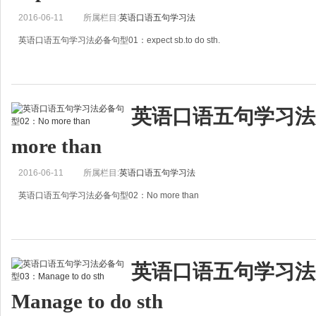
2016-06-11
所属栏目:
英语口语五句学习法
英语口语五句学习法必备句型01：expect sb.to do sth.
expect sb.to do sth
期望某人做某事
英语口语五句学习法
不知道大家有没有这样的经历，吃饭时，老妈慈祥的看着你说：“你过得开心就
more than
2016-06-11
所属栏目:
英语口语五句学习法
英语口语五句学习法必备句型02：No more than
No more&hellip;than&hellip;
和&hellip;一样不&hellip;
英语口语五句学习法
每个英语学习者都会经过“比较级”的考验，但是懂得了“more&hellip;
Manage to do sth