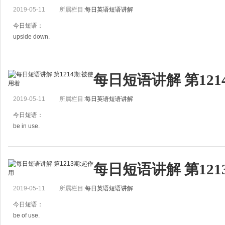
那个小男孩会数到一百。
2019-05-11
所属栏目:
每日英语短语讲解
She went straight up to the door.
她一直走到门口。
今日短语：
upside down.
颠倒地；乱七八糟地
例句：
每日短语讲解 第121
The picture was hung upside down.
那幅画颠倒挂了。
2019-05-11
所属栏目:
每日英语短语讲解
He turned the house upside down.
他把屋子翻得乱七八糟。
今日短语：
be in use.
被使用着
例句：
每日短语讲解 第121
This old car is still in use.
这部旧车还在使用。
2019-05-11
所属栏目:
每日英语短语讲解
That textbook is no longer in use..
那本教科书不再被使用了。
今日短语：
be of use.