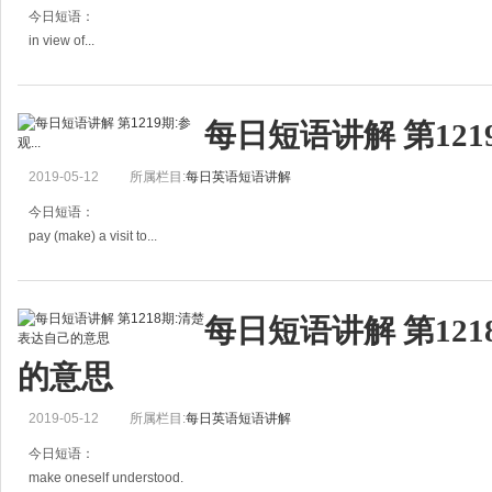
今日短语：
in view of...
在看得见……的地方；由……看来
例句：
每日短语讲解 第1219
We came in view of the lake.
我们来到看得见湖的地方。
2019-05-12
所属栏目:
每日英语短语讲解
In view of his condition, I do not think that he should
今日短语：
pay (make) a visit to...
访问(人、场所)，参观……
例句：
每日短语讲解 第12
I paid a visit to my friend in (the) hospital.
我去探望住院中的朋友。
的意思
Yesterday we paid a visit to the z
2019-05-12
所属栏目:
每日英语短语讲解
今日短语：
make oneself understood.