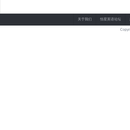
Did they tear the building down?
他们拆掉那栋建筑物了吗？
关于我们
恒星英语论坛
Copyr