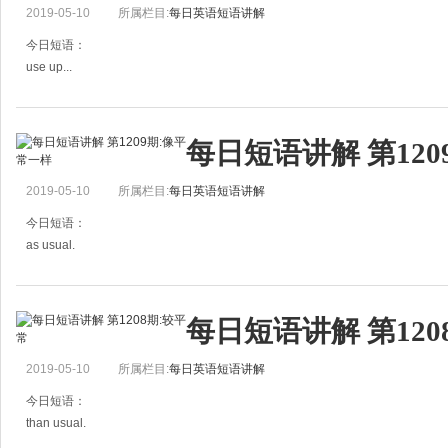
2019-05-10
所属栏目:
每日英语短语讲解
Make good use of your time.
善加利用你的时间。
今日短语：
use up...
用完……，耗尽……
例句：
每日短语讲解 第12
I used up all my allowance for this month.
我把这个月的零用钱全花光了。
2019-05-10
所属栏目:
每日英语短语讲解
All those I had are used up.
我所有的那些都用完了。
今日短语：
as usual.
像平常一样，照例
例句：
每日短语讲解 第120
As usual, she left for school at eight.
她像平常一样八点去上学。
2019-05-10
所属栏目:
每日英语短语讲解
He went to bed at ten as usual.
他照例十点就寝。
今日短语：
than usual.
较平常（用在比较级之后）