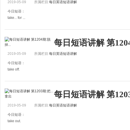
2019-05-09
所属栏目:
每日英语短语讲解
The boy tried to take back his dog.
那少年设法将他的狗带回
今日短语：
take... for ...
误认……为……，把……当作……
例句：
每日短语讲解 第1204
I took him for his brother. They are extremely alike.
我错把他当成是他哥哥。他们长得太像了。
2019-05-09
所属栏目:
每日英语短语讲解
Do you take me
今日短语：
take off.
脱掉……；(飞机等) 起飞
例句：
每日短语讲解 第1203
Take off your shoes.
请脱鞋。
2019-05-09
所属栏目:
每日英语短语讲解
Flight 123 to London will take off in five minutes.
往伦敦的123次班机将于五分钟后起飞。
今日短语：
take out.
把(物)拿出；把(某人)带出