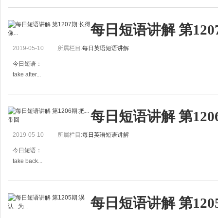
例句：
每日短语讲解 第1207
This morning I got up later than usual.
今早我比平常晚起。
2019-05-10
所属栏目:
每日英语短语讲解
There are more people here than usual.
今天这儿的人比平时
今日短语：
take after...
长得像……，性格等像……
例句：
每日短语讲解 第1206
That girl takes after her mother.
那女孩长得像她母亲。
2019-05-10
所属栏目:
每日英语短语讲解
He takes after his father in mathematical ability.
他的数学
今日短语：
take back...
收回(话语、诺言等)；把……带回
例句：
每日短语讲解 第1205期
I take back what I just said.
我收回刚才说过的话。