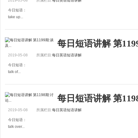
2019-05-08
所属栏目:
每日英语短语讲解
He has taken t
今日短语：
take up...
提出……；占(时间、地方等)
例句：
每日短语讲解 第1199
The housing problem was taken up at the meeting.
会议上住宅问题被提出来讨论。
2019-05-08
所属栏目:
每日英语短语讲解
This work takes up too much time.
这个
今日短语：
talk of...
谈到……，谈及……
例句：
每日短语讲解 第1198
Talking of food, what time are we having dinner?
说到食物，我们什么时候吃晚餐？
2019-05-08
所属栏目:
每日英语短语讲解
He talks of going abroad.
他谈起要出国。
今日短语：
talk over...
讨论……，商量……