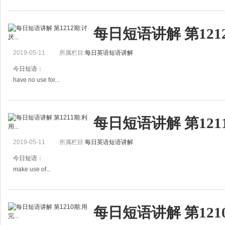
有用处，起作用
例句：
每日短语讲解 第1212
Your advice was of great use to me.
你的忠告对我很有用处。
2019-05-11
所属栏目:
每日英语短语讲解
Don&#39;t throw away anything that may be of use.
不要把任何可能有用
今日短语：
have no use for...
用不着……；讨厌……
例句：
每日短语讲解 第1211
I have no use for this old sweater.
这件旧毛衣我不穿了。
2019-05-11
所属栏目:
每日英语短语讲解
He has no use for such a thing.
他讨厌这样的事情。
今日短语：
make use of...
使用……，利用……
例句：
每日短语讲解 第1210
We made use of all our strength.
我们用上了全部的力量。