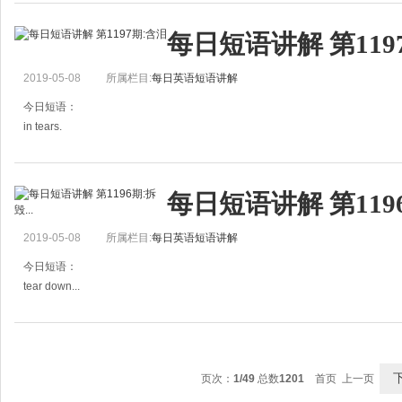
例句：
每日短语讲解 第119
We talked over the plans for the trip.
我们讨论了旅游计划。
2019-05-08
所属栏目:
每日英语短语讲解
I have something to talk over with you.
我有事情要跟你商量。
今日短语：
in tears.
含泪，流着眼泪
例句：
每日短语讲解 第1196
She ran out of the room in tears.
她含泪跑出房间。
2019-05-08
所属栏目:
每日英语短语讲解
She was in tears as she told the story of what had happened.
她流着泪述说事情
今日短语：
tear down...
撕下来……；拆毁……
例句：
He tore down the notice.
页次：
1/49
总数
1201
首页 上一页
他撕下了告示单。