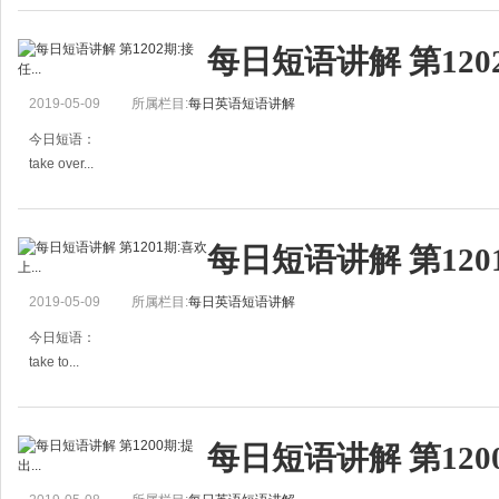
例句：
每日短语讲解 第1202
He took out ten dollars from his pocket.
他从口袋拿出了十块钱。
2019-05-09
所属栏目:
每日英语短语讲解
May I take you out this evening?.
今晚我带你出去好吗？
今日短语：
take over...
接掌……，接任……
例句：
每日短语讲解 第1201
I took over the business from Father.
我自父亲手中接掌这个事业。
2019-05-09
所属栏目:
每日英语短语讲解
When shall I take over my new duties?
我何时接任新职？
今日短语：
take to...
喜欢上……；养成……的恶习（后接名词或动名词）
例句：
每日短语讲解 第1200
The children took to their new teacher soon.
孩子们很快的就喜欢上他们的新老师了。