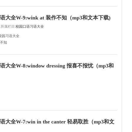
e those who can play the piano well.
钢琴弹得好的人。
大全W-9:wink at 装作不知（mp3和文本下载)
 play it, too.
所属栏目:
校园口语习语大全
校园习语大全
装作不知
ove with Bob.
爱了。
全W-8:window dressing 报喜不报忧（mp3和
it. Everyone knows that Mary is your
, mum.
全W-7:win in the canter 轻易取胜（mp3和文