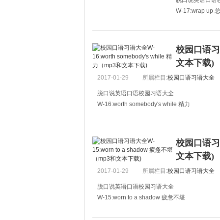
脱口说英语口语
W-17:wrap up 
A:It's almost twe
A:快l2点了，
校园口语习语大
文本下载)
2017-01-29
所属栏目:
校园口语习语大全
脱口说英语口语校园习语大全
W-16:worth somebody's while 精力
A:I don't know whether it's worth my while to 
A:我不知道读研到底值不值得。
校园口语习语大
B:Sure it is.
文本下载)
2017-01-29
所属栏目:
校园口语习语大全
脱口说英语口语校园习语大全
W-15:worn to a shadow 疲惫不堪
A:You look so tired.