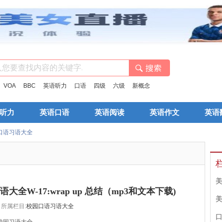
：
VOA
BBC
英语听力
口语
四级
六级
新概念
听力
英语口语
英语阅读
英语作文
英语
口语习语大全
大全W-17:wrap up 总结（mp3和文本下载)
所属栏目:
校园口语习语大全