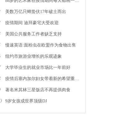
1
88岁的艺术家在疫情期间每天都画一幅画
2
美数万亿只蝉蛰伏17年破土而出
3
疫情期间 迪拜豪宅大受欢迎
4
美国公共服务工作者缺乏支持
5
慢速英语:面粉虫在欧盟作为食物出售
6
纽约市旅游业增长的乐观迹象
7
大学毕业生的就业市场比一年前好
8
疫情后塞内加尔妇女带着新的希望重返工作岗位
9
著名米其林三星饭店不再提供肉食
0
9岁女孩成世界顶级DJ