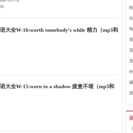
校园习语大全
总结
lve o'clock. Let's wrap up the job quickly and go for lunch together.
让我们赶快做完_作，然后一起去吃
全W-16:worth somebody's while 精力（mp3和
美
do the postgraduate work.
全W-15:worn to a shadow 疲惫不堪（mp3和