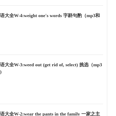
s parents are quite well off.
母相当富有。
全W-4:weight one's words 字斟句酌（mp3和
y're just hought him a new car for his b
W-3:weed out (get rid of, select) 挑选（mp3
)
d when making friends in school.
W-2:wear the pants in the family 一家之主