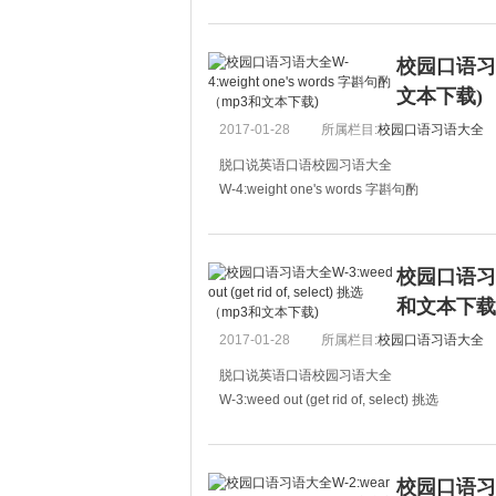
A:I hear that Joe'
A:我听说乔的父
校园口语习语大
B:Of course. The
文本下载)
2017-01-28
所属栏目:
校园口语习语大全
脱口说英语口语校园习语大全
W-4:weight one's words 字斟句酌
A:What are you doing?
A：你在干什么？
校园口语习语大全
B:I am writing a letter to my boyfriend.
和文本下载
B：我正打算给男朋友写信。
2017-01-28
所属栏目:
校园口语习语大全
A:You look
脱口说英语口语校园习语大全
W-3:weed out (get rid of, select) 挑选
A:You should weed out good guys from the ha
A：在学校交朋友的时候，你应该从坏孩子
校园口语习语大全