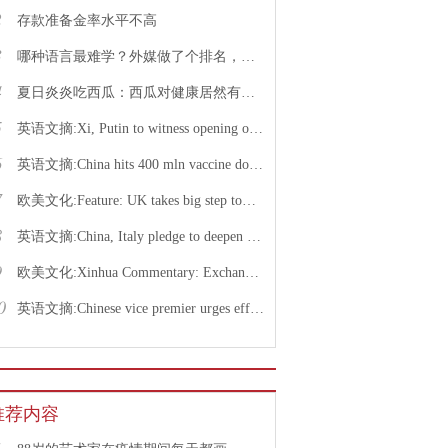
2
存款准备金率水平不高
3
哪种语言最难学？外媒做了个排名，中文果然高居榜首
4
夏日炎炎吃西瓜：西瓜对健康居然有这么多好处！
5
英语文摘:Xi, Putin to witness opening of nuclear energy cooperation project via video link
6
英语文摘:China hits 400 mln vaccine doses following recent COVID-19 outbreaks
7
欧美文化:Feature: UK takes big step toward normal life with caution urged
8
英语文摘:China, Italy pledge to deepen bilateral ties, advance China-EU cooperation
9
欧美文化:Xinhua Commentary: Exchange of violence only pushes Israel, Palestine farther from peace
0
英语文摘:Chinese vice premier urges efforts to facilitate college graduate employment
推荐内容