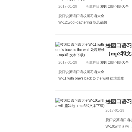
B:什么
2017-01-29
所属栏目:
校园口语习语大全
脱口说英语口语校园习语大全
W-12:wool-gathering 胡思乱想
A:How ridiculous that he didn't know we have
A:真滑稽，他竟然不知道今天有考试。
校园口语习语大全
B:Quite normal.
（mp3和文
B：这一点儿
2017-01-29
所属栏目:
校园口语习语大全
脱口说英语口语校园习语大全
W-11:with one's back to the wall 处境艰难
A:It's too bad, I'm with my back to the wall.
A:太糟了，我真是四面楚歌了。
校园口语习语大
B:What's wrong with you?
2017-01-29
B：
脱口说英语口语
W-10:with a wi