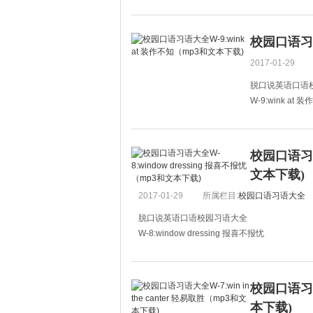
A:I really admir
A:我真羡慕那些
校园口语习语
B:You can learn to
2017-01-29
B:你也可
脱口说英语口语
W-9:wink at 
A:Mary falls in l
A:玛丽和鲍勃恋
校园口语习语大
B:Really?
文本下载)
B：真的吗？
2017-01-29
所属栏目:
校园口语习语大全
A:Don't wink at 
脱口说英语口语校园习语大全
W-8:window dressing 报喜不报忧
A:I am the champion in the maths competition
A:妈妈，我在数学竞赛中得了第一名。
校园口语习语大
B:That's just window dressing. I
本下载)