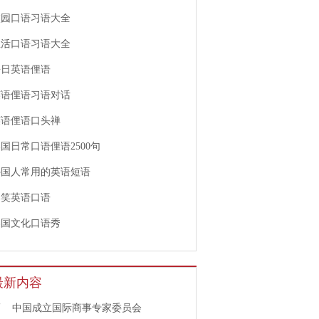
校园口语习语大全
生活口语习语大全
每日英语俚语
英语俚语习语对话
英语俚语口头禅
国日常口语俚语2500句
外国人常用的英语短语
爆笑英语口语
美国文化口语秀
最新内容
1
中国成立国际商事专家委员会