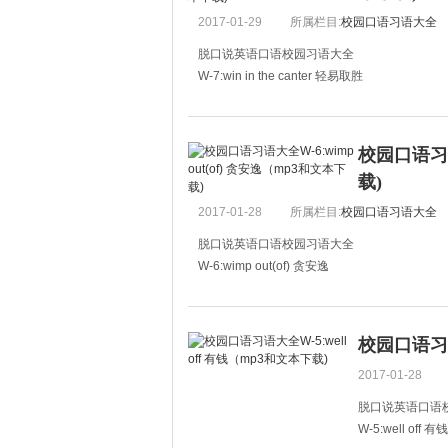
2017-01-29
所属栏目:
校园口语习语大全
脱口说英语口语校园习语大全
W-7:win in the canter 轻易取胜
A:Who won the contest?
A:谁这次竞赛获得了第一名？
校园口语习语
B:Tom won it in the canter.
载)
B:汤姆轻易获胜。
2017-01-28
所属栏目:
校园口语习语大全
A:I have guessed it alr
脱口说英语口语校园习语大全
W-6:wimp out(of) 贪安逸
A:What are you doing now?
A:你现在在做什么呀？
校园口语习语
B:I am thinking to give it up.
2017-01-28
B：我正在考虑放弃。
脱口说英语口语
A:Cheer up. Don't wimp out
W-5:well off 有钱