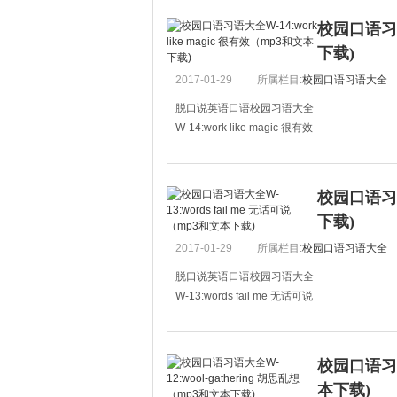
A:你看起来很疲倦。
校园口语习语大
B:I was studying all the night preparing for tod
下载)
2017-01-29
所属栏目:
校园口语习语大全
脱口说英语口语校园习语大全
W-14:work like magic 很有效
A:I always have difficulty in sleeping well.
A:夜里我总是睡不好觉。
校园口语习语大
B:You can try drinking a glass of hot milk befo
下载)
2017-01-29
所属栏目:
校园口语习语大全
脱口说英语口语校园习语大全
W-13:words fail me 无话可说
A:I have a piece of news for you, and I think you
A：有条新闻，我想你一定不相信是真的。
校园口语习语大
B:What?
本下载)