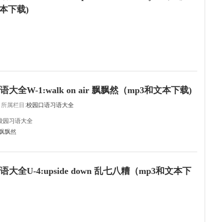
本下载)
of "wear the pants in the family" today.
大全W-1:walk on air 飘飘然（mp3和文本下载)
所属栏目:
校园口语习语大全
校园习语大全
ir 飘飘然
he passed his college exam to Oxford.
过了牛津大学的入学考试。
大全U-4:upside down 乱七八糟（mp3和文本下
u against him. He al