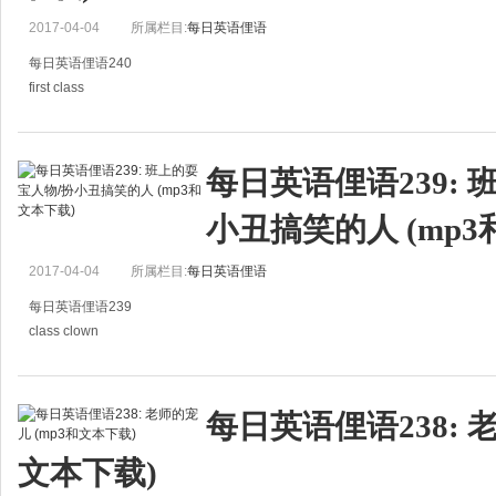
2017-04-04
所属栏目:
每日英语俚语
每日英语俚语240
first class
头等舱
You get the best service in first class, but you pay for it!
每日英语俚语239: 
在头等舱可以得到最好的服务,但那是你付钱买来的。
小丑搞笑的人 (mp3
2017-04-04
所属栏目:
每日英语俚语
每日英语俚语239
class clown
班上的耍宝人物/扮小丑搞笑的人
He's the class clown, so nobody listened to him.
每日英语俚语238: 
他在班上是个耍宝人物，所以没有人听他的话。
文本下载)