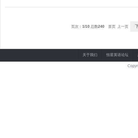
乔迁派对
They had a house-warming party as soon as they moved in.
页次：
1/10
总数
240
首页 上一页
他们搬进新屋后很快就会举办乔迁派对。
关于我们
恒星英语论坛
Copyr