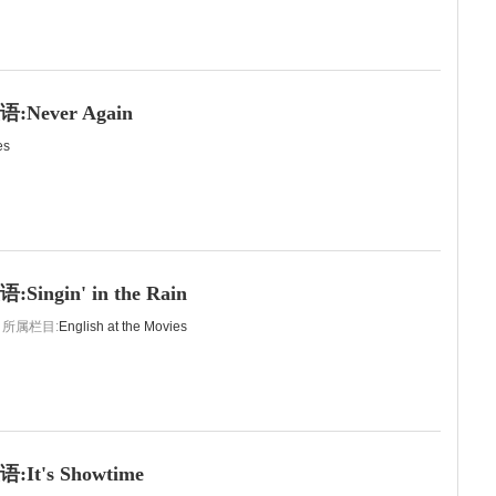
Never Again
es
ngin' in the Rain
所属栏目:
English at the Movies
t's Showtime