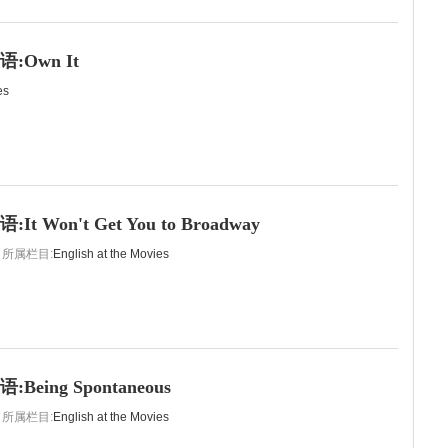
:Own It
es
 Won't Get You to Broadway
所属栏目:
English at the Movies
eing Spontaneous
所属栏目:
English at the Movies