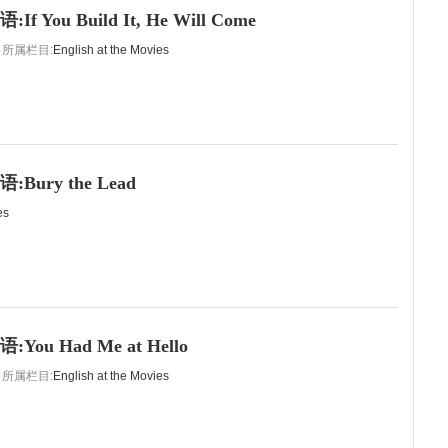
 You Build It, He Will Come
所属栏目:
English at the Movies
Bury the Lead
es
ou Had Me at Hello
所属栏目:
English at the Movies