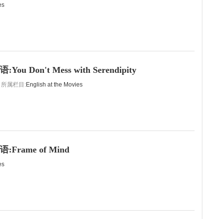
es
u Don't Mess with Serendipity
所属栏目:
English at the Movies
Frame of Mind
es