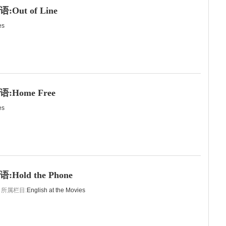
Out of Line
es
Home Free
es
old the Phone
所属栏目:
English at the Movies