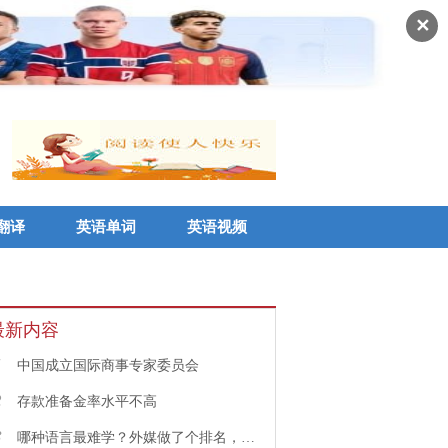
✕
翻译
英语单词
英语视频
最新内容
1
中国成立国际商事专家委员会
2
存款准备金率水平不高
3
哪种语言最难学？外媒做了个排名，中文果然高居榜首