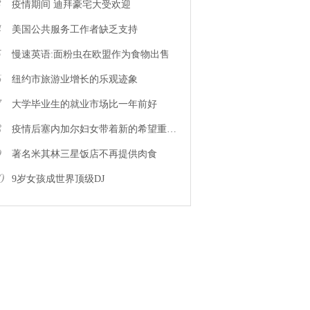
3
疫情期间 迪拜豪宅大受欢迎
4
美国公共服务工作者缺乏支持
5
慢速英语:面粉虫在欧盟作为食物出售
6
纽约市旅游业增长的乐观迹象
7
大学毕业生的就业市场比一年前好
8
疫情后塞内加尔妇女带着新的希望重返工作岗位
9
著名米其林三星饭店不再提供肉食
0
9岁女孩成世界顶级DJ