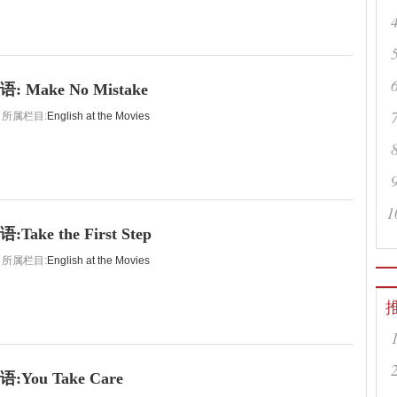
Make No Mistake
所属栏目:
English at the Movies
1
ake the First Step
所属栏目:
English at the Movies
You Take Care