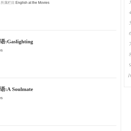
所属栏目:
English at the Movies
Gaslighting
es
1
A Soulmate
es