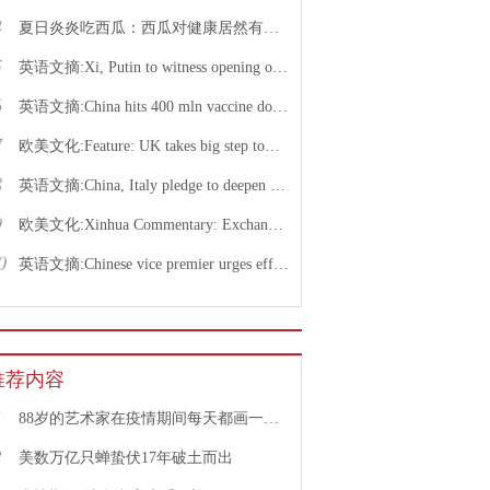
4
夏日炎炎吃西瓜：西瓜对健康居然有这么多好处！
5
英语文摘:Xi, Putin to witness opening of nuclear energy cooperation project via video link
6
英语文摘:China hits 400 mln vaccine doses following recent COVID-19 outbreaks
7
欧美文化:Feature: UK takes big step toward normal life with caution urged
8
英语文摘:China, Italy pledge to deepen bilateral ties, advance China-EU cooperation
9
欧美文化:Xinhua Commentary: Exchange of violence only pushes Israel, Palestine farther from peace
0
英语文摘:Chinese vice premier urges efforts to facilitate college graduate employment
推荐内容
1
88岁的艺术家在疫情期间每天都画一幅画
2
美数万亿只蝉蛰伏17年破土而出