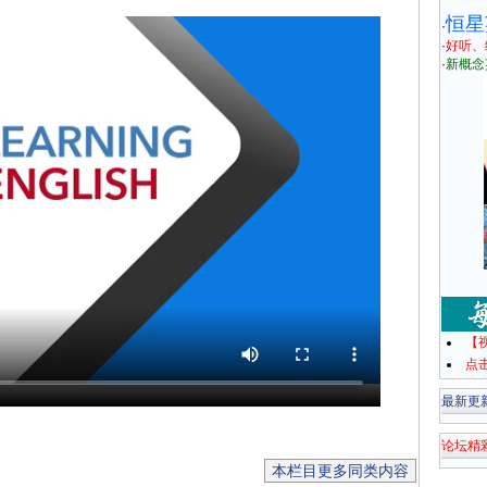
恒星
·
·
好听、
·
新概念
【
点
最新更
论坛精
本栏目更多同类内容