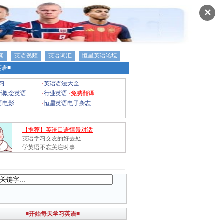
✕
闻
英语视频
英语词汇
恒星英语论坛
语■
习
·
英语语法大全
新概念英语
·
行业英语
·
免费翻译
语电影
·
恒星英语电子杂志
【推荐】英语口语情景对话
英语学习交友的好去处
学英语不忘关注时事
■开始每天学习英语■