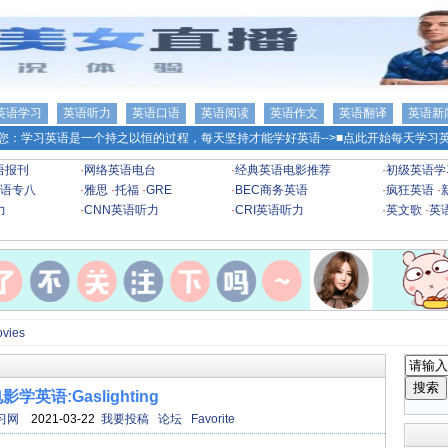
英语学习
英语听力
英语口语
英语阅读
英语作文
英语翻译
英语新
您：学习英语是一个持之以恒的过程，每天坚持才能学好英语-->
■点此开始每天学习英
语报刊
·
网络英语电台
·
经典英语电影推荐
·
初级英语学
语专八
·
雅思
·
托福
·
GRE
·
BEC商务英语
·
疯狂英语
·
力
·
CNN英语听力
·
CRI英语听力
·
英文歌
·
英
ovies
影学英语:Gaslighting
习网
2021-03-22
我要投稿
论坛
Favorite