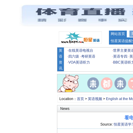
网站首页
恒星英语提醒
英
·
在线英语电视台
·
世界主要英
语
·
四六级
·
考研英语
·
英语专四
·
英
资
·
VOA英语听力
·
BBC英语听
讯
Location：
首页
>
英语视频
>
English at the M
News
看电
Source:
恒星英语学