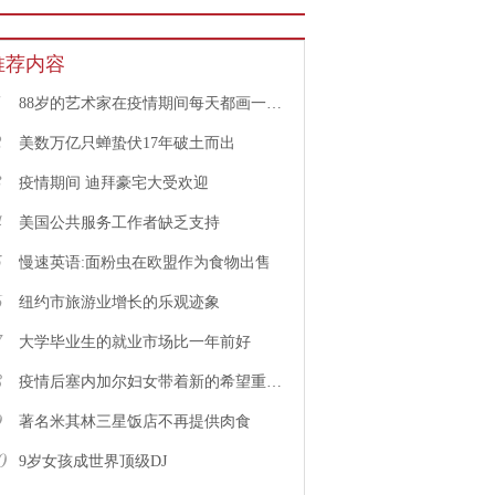
推荐内容
1
88岁的艺术家在疫情期间每天都画一幅画
2
美数万亿只蝉蛰伏17年破土而出
3
疫情期间 迪拜豪宅大受欢迎
4
美国公共服务工作者缺乏支持
5
慢速英语:面粉虫在欧盟作为食物出售
6
纽约市旅游业增长的乐观迹象
7
大学毕业生的就业市场比一年前好
8
疫情后塞内加尔妇女带着新的希望重返工作岗位
9
著名米其林三星饭店不再提供肉食
0
9岁女孩成世界顶级DJ