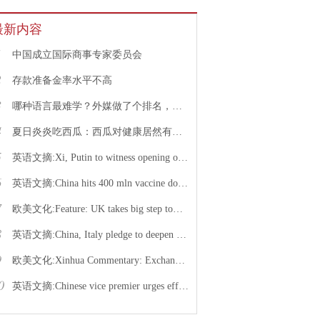
最新内容
1
中国成立国际商事专家委员会
2
存款准备金率水平不高
3
哪种语言最难学？外媒做了个排名，中文果然高居榜首
4
夏日炎炎吃西瓜：西瓜对健康居然有这么多好处！
5
英语文摘:Xi, Putin to witness opening of nuclear energy cooperation project via video link
6
英语文摘:China hits 400 mln vaccine doses following recent COVID-19 outbreaks
7
欧美文化:Feature: UK takes big step toward normal life with caution urged
8
英语文摘:China, Italy pledge to deepen bilateral ties, advance China-EU cooperation
9
欧美文化:Xinhua Commentary: Exchange of violence only pushes Israel, Palestine farther from peace
0
英语文摘:Chinese vice premier urges efforts to facilitate college graduate employment