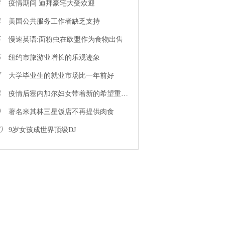
3
疫情期间 迪拜豪宅大受欢迎
4
美国公共服务工作者缺乏支持
5
慢速英语:面粉虫在欧盟作为食物出售
6
纽约市旅游业增长的乐观迹象
7
大学毕业生的就业市场比一年前好
8
疫情后塞内加尔妇女带着新的希望重返工作岗位
9
著名米其林三星饭店不再提供肉食
0
9岁女孩成世界顶级DJ