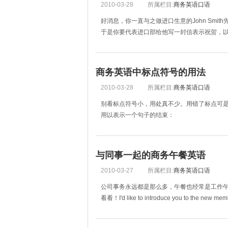
2010-03-28
所属栏目:
商务英语口语
好消息，你一直与之做进口生意的John Smith先生
于是你要代表进口部给他写一封信表示祝贺，以后更方便大
商务英语中标点符号的用法
2010-03-28
所属栏目:
商务英语口语
别看标点符号小，用处真不少。用错了标点可是会引起
用以表示一个句子的结束：
Hockey is a popular sport in Canada.
The federal government is based in O
与同事一起的商务午餐英语
2010-03-27
所属栏目:
商务英语口语
公司事务永远都是那么多，午餐也经常是工作
看看！I'd like to introduce you to the new memb