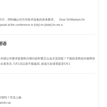
方，同时确认对方对技术设备的具体要求。 Dear Sir/Madam,I'm
peak at the conference in [city] on [date].As we a
用语
向外国公司要求延期和分期付款时要怎么说才适宜呢？下面的东西也许能帮你
差东京, 5月1日以前不能返回, 故该欠款请宽延至5月1
行情吗？市况上扬:
picks up.