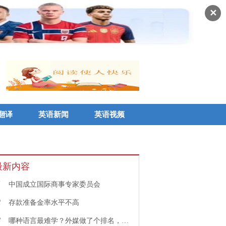
✕
翻译
英语新闻
英语视频
最新内容
1
中国成立国际商事专家委员会
2
存款准备金率水平不高
3
哪种语言最难学？外媒做了个排名，中文果然高居榜首