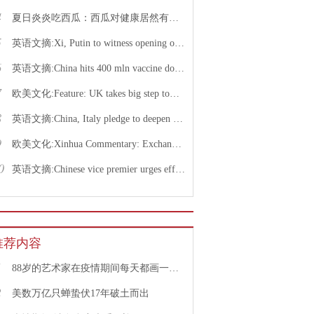
4
夏日炎炎吃西瓜：西瓜对健康居然有这么多好处！
5
英语文摘:Xi, Putin to witness opening of nuclear energy cooperation project via video link
6
英语文摘:China hits 400 mln vaccine doses following recent COVID-19 outbreaks
7
欧美文化:Feature: UK takes big step toward normal life with caution urged
8
英语文摘:China, Italy pledge to deepen bilateral ties, advance China-EU cooperation
9
欧美文化:Xinhua Commentary: Exchange of violence only pushes Israel, Palestine farther from peace
0
英语文摘:Chinese vice premier urges efforts to facilitate college graduate employment
推荐内容
1
88岁的艺术家在疫情期间每天都画一幅画
2
美数万亿只蝉蛰伏17年破土而出