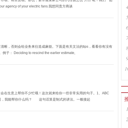
市场、销售货物。那么，要求做某家公司的代理该怎么"开口"呢？我们一起
 our agency of your electric fans.我想同贵方商谈
清晰，否则会给业务来往造成麻烦。下面是有关文法的tips，看看你有没有
g to rescind the earlier estimate,
1
会在生意上帮你不少忙哦！这次就来给你一些非常实用的句子。1、ABC
? 这里是ABC公司，我能帮你什么吗？ 这句话算是制式的讲法。一般接起