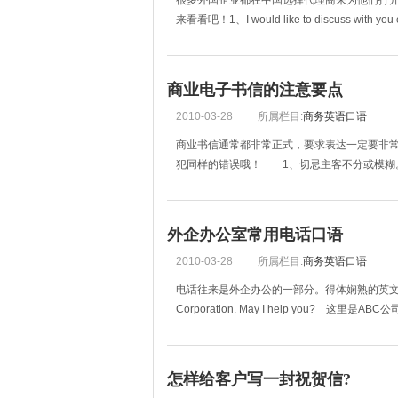
很多外国企业都在中国选择代理商来为他们打开
来看看吧！1、I would like to discuss with you
商业电子书信的注意要点
2010-03-28
所属栏目:
商务英语口语
商业书信通常都非常正式，要求表达一定要非常
犯同样的错误哦！ 1、切忌主客不分或模糊。例子： Decidin
外企办公室常用电话口语
2010-03-28
所属栏目:
商务英语口语
电话往来是外企办公的一部分。得体娴熟的英文
Corporation. May I help you
怎样给客户写一封祝贺信?