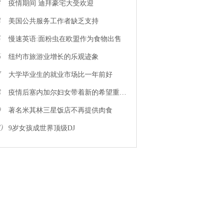
3
疫情期间 迪拜豪宅大受欢迎
4
美国公共服务工作者缺乏支持
5
慢速英语:面粉虫在欧盟作为食物出售
6
纽约市旅游业增长的乐观迹象
7
大学毕业生的就业市场比一年前好
8
疫情后塞内加尔妇女带着新的希望重返工作岗位
9
著名米其林三星饭店不再提供肉食
0
9岁女孩成世界顶级DJ