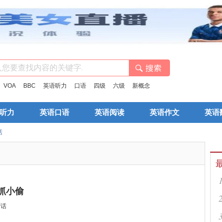
：
VOA
BBC
英语听力
口语
四级
六级
新概念
听力
英语口语
英语阅读
英语作文
英语
话
何抓小偷
对话