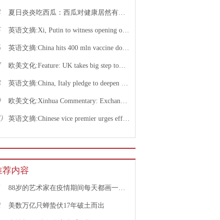
4
夏日炎炎吃西瓜：西瓜对健康居然有这么多好处！
5
英语文摘:Xi, Putin to witness opening of nuclear energy cooperation project via video link
6
英语文摘:China hits 400 mln vaccine doses following recent COVID-19 outbreaks
7
欧美文化:Feature: UK takes big step toward normal life with caution urged
8
英语文摘:China, Italy pledge to deepen bilateral ties, advance China-EU cooperation
9
欧美文化:Xinhua Commentary: Exchange of violence only pushes Israel, Palestine farther from peace
0
英语文摘:Chinese vice premier urges efforts to facilitate college graduate employment
推荐内容
1
88岁的艺术家在疫情期间每天都画一幅画
2
美数万亿只蝉蛰伏17年破土而出