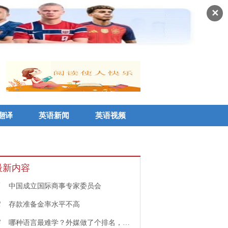
✕
翻译
英语新闻
英语视频
最新内容
1
中国成立国际商事专家委员会
2
存款准备金率水平不高
3
哪种语言最难学？外媒做了个排名，中文果然高居榜首