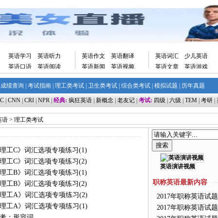
英语学习
英语听力
英语作文
英语翻译
英语词汇
少儿英语
英语口语
英语阅读
英语新闻
英语视频
英语文章
英语游戏
|
成绩查询
|
考试指南
|
理工类考试
|
卫生类考试
|
综合类考试
|
模拟试题
|
历年真题
C
|
CNN
|
CRI
|
NPR
|
经典:
疯狂英语
|
新概念
|
老友记
|
考试:
四级
|
六级
|
TEM
|
考研
|
英语
>
理工类考试
《理工C》词汇选项专项练习(1)
《理工C》词汇选项专项练习(2)
英语演讲视频
《理工B》词汇选项专项练习(1)
职称英语最新内容
《理工B》词汇选项专项练习(2)
《理工A》词汇选项专项练习(2)
2017年职称英语试
《理工A》词汇选项专项练习(1)
2017年职称英语试
备考：形容词