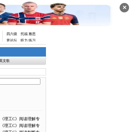
✕
四六级
托福
雅思
逛论坛
听力
练习
英文歌
题《理工C》阅读理解专
题《理工C》阅读理解专