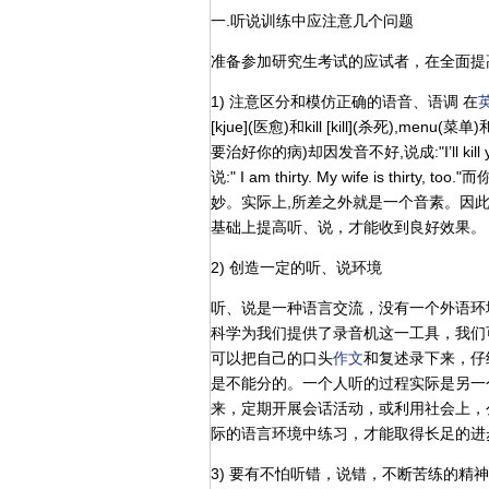
一.听说训练中应注意几个问题
准备参加研究生考试的应试者，在全面提
1) 注意区分和模仿正确的语音、语调 在
[kjue](医愈)和kill [kill](杀死),menu
要治好你的病)却因发音不好,说成:"I’ll k
说:" I am thirty. My wife is thirty, t
妙。实际上,所差之外就是一个音素。因此
基础上提高听、说，才能收到良好效果
2) 创造一定的听、说环境
听、说是一种语言交流，没有一个外语环
科学为我们提供了录音机这一工具，我们
可以把自己的口头
作文
和复述录下来，仔
是不能分的。一个人听的过程实际是另一
来，定期开展会话活动，或利用社会上，公
际的语言环境中练习，才能取得长足的
3) 要有不怕听错，说错，不断苦练的精