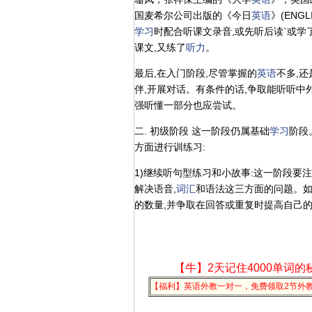
国麦希尔公司出版的《今日
英语
》(ENG
学习
时配合听课文录音,或先听后读`或学
课文,又练了
听力
。
最后,在入门阶段,尽管掌握的
英语
不多,
伴,开展对话。有条件的话,争取能听听中
强听懂一部分也应尝试。
二. 初级阶段 这一阶段仍属基础
学习
阶段
方面进行训练习:
1)继续听句型练习和小故事:这一阶段要
解决语音,
词汇
和语法这三方面的问题。如
的数量,并争取在回答或重复时提高自己
【牛】2天记住4000单词的
【福利】英语外教一对一，免费领取2节外