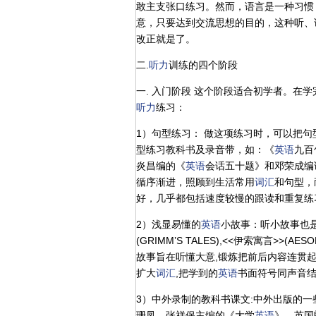
敢主支张口练习。然而，语言是一种习惯
意，只要达到交流思想的目的，这种听、
改正就是了。
二.
听力
训练的四个阶段
一. 入门阶段 这个阶段适合初学者。在
听力
练习：
1）句型练习： 做这项练习时，可以把句
型练习教科书及录音带，如：《
英语
九百句
炎昌编的《
英语
会话五十题》和邓荣成编
循序渐进，照顾到生活常用
词汇
和句型，
好，几乎都包括速度较慢的跟读和重复
2）浅显易懂的
英语
小故事：听小故事也
(GRIMM’S TALES),<<伊索寓言>>(AES
故事旨在听懂大意,锻炼把前后内容连贯起
扩大
词汇
,把学到的
英语
书面符号同声音
3）中外录制的教科书课文:中外出版的一
珊凤，张祥保主编的《大学
英语
》，英国