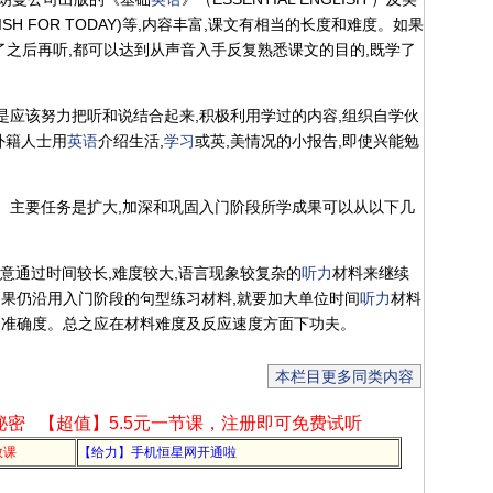
LISH FOR TODAY)等,内容丰富,课文有相当的长度和难度。如果
了之后再听,都可以达到从声音入手反复熟悉课文的目的,既学了
还是应该努力把听和说结合起来,积极利用学过的内容,组织自学伙
外籍人士用
英语
介绍生活,
学习
或英,美情况的小报告,即使兴能勉
。主要任务是扩大,加深和巩固入门阶段所学成果可以从以下几
注意通过时间较长,难度较大,语言现象较复杂的
听力
材料来继续
果仍沿用入门阶段的句型练习材料,就要加大单位时间
听力
材料
的准确度。总之应在材料难度及反应速度方面下功夫。
本栏目更多同类内容
秘密
【超值】5.5元一节课，注册即可免费试听
教课
【给力】手机恒星网开通啦