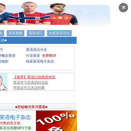
✕
闻
英语视频
英语词汇
恒星英语论坛
语■
习
·
英语语法大全
新概念英语
·
行业英语
·
免费翻译
语电影
·
恒星英语电子杂志
【推荐】英语口语情景对话
英语学习交友的好去处
学英语不忘关注时事
■开始每天学习英语■
英语电子杂志
经典的英文歌
英语全四册MP3下载