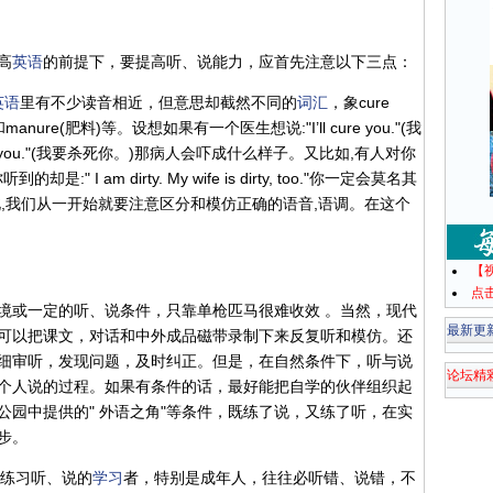
高
英语
的前提下，要提高听、说能力，应首先注意以下三点：
英语
里有不少读音相近，但意思却截然不同的
词汇
，象cure
(菜单)和manure(肥料)等。设想如果有一个医生想说:"I’ll cure you."(我
ill you."(我要杀死你。)那病人会吓成什么样子。又比如,有人对你
oo."而你听到的却是:" I am dirty. My wife is dirty, too."你一定会莫名其
,我们从一开始就要注意区分和模仿正确的语音,语调。在这个
。
【
点
境或一定的听、说条件，只靠单枪匹马很难收效 。当然，现代
最新更
可以把课文，对话和中外成品磁带录制下来反复听和模仿。还
细审听，发现问题，及时纠正。但是，在自然条件下，听与说
论坛精
个人说的过程。如果有条件的话，最好能把自学的伙伴组织起
园中提供的" 外语之角"等条件，既练了说，又练了听，在实
进步。
神练习听、说的
学习
者，特别是成年人，往往必听错、说错，不