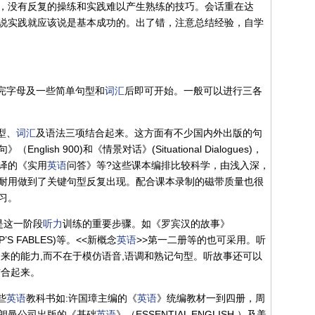
，没有反复的操练和实践难以产生熟练的技巧。会话重在达
说实践就应该说是基本成功的。出了错，注意总结经验，自学
学完字母及一些简单句型和
词汇
后即可开始。一般可以进行三各
型、
词汇
及语法三项结合起来。这方面有不少国内外出版的句
》（English 900)和《情景对话》(Situational Dialogues)，
译的《实用
英语
问答》等?这些课本编排比较科学，由浅入深，
耐用做到了关键句型反复出现。配合课本录制的磁带质量也很
练习。
是这一阶段
听力
训练的重要步骤。如《罗宾汉的故事》
OP’S FABLES)等。<<新概念
英语
>>第一二册等的也可采用。听
来的能力,而不在于模仿语音,语调和熟记句型。听故事还可以
结合起来。
些
英语
教科书如:许国璋主编的《
英语
》统编教材一到四册，周
朗曼公司出版的《基础
英语
》（ESSENTIAL ENGLISH ）及美