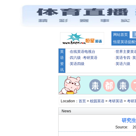
网站首页
恒星英语提醒
英
·
在线英语电视台
·
世界主要英
语
·
四六级
·
考研英语
·
英语专四
·
英
资
·
英语四级
·
英语六级
讯
Location：
首页
>
校园英语
>
考研英语
>
考研
News
研究
Source: 2