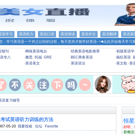
英语学习
英语听力
英语口语
英语阅读
英语作文
英语翻译
英语新
您：学习英语是一个持之以恒的过程，每天坚持才能学好英语-->
■点此开始每天学习英
语报刊
·
网络英语电台
·
经典英语电影推荐
·
初级英语学
语专八
·
雅思
·
托福
·
GRE
·
BEC商务英语
·
疯狂英语
·
·
英语美文
·
英语语法
·
英文歌
·
英
英语复习辅导
生考试英语听力训练的方法
恒星
·
007-05-20
我要投稿
论坛
Favorite
·
好听、
·
新概念