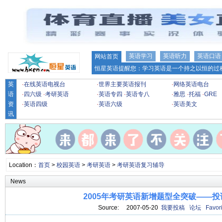
英语学习
英语听力
英语口语
网站首页
恒星英语提醒您：学习英语是一个持之以恒的过程
英
·
在线英语电视台
·
世界主要英语报刊
·
网络英语电台
语
·
四六级
·
考研英语
·
英语专四
·
英语专八
·
雅思
·
托福
·
GRE
资
·
英语四级
·
英语六级
·
英语美文
讯
Location：
首页
>
校园英语
>
考研英语
>
考研英语复习辅导
News
2005年考研英语新增题型全突破——投诉
Source: 2007-05-20
我要投稿
论坛
Favori