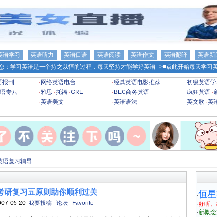
英语学习
英语听力
英语口语
英语阅读
英语作文
英语翻译
英语新
您：学习英语是一个持之以恒的过程，每天坚持才能学好英语-->
■点此开始每天学习英
语报刊
·
网络英语电台
·
经典英语电影推荐
·
初级英语学
语专八
·
雅思
·
托福
·
GRE
·
BEC商务英语
·
疯狂英语
·
·
英语美文
·
英语语法
·
英文歌
·
英
英语复习辅导
考研复习五原则助你顺利过关
恒星
·
007-05-20
我要投稿
论坛
Favorite
·
好听、
·
新概念