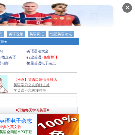
✕
闻
英语视频
英语词汇
恒星英语论坛
语■
习
·
英语语法大全
新概念英语
·
行业英语
·
免费翻译
语电影
·
恒星英语电子杂志
【推荐】英语口语情景对话
英语学习交友的好去处
学英语不忘关注时事
■开始每天学习英语■
英语电子杂志
经典的英文歌
英语全四册MP3下载