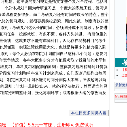
复习规划。这里说的复习规划是指贯穿整个复习全过程、包括各
定一个总体规划？因为考研复习是一个庞大的系统工程，复习课
考试课程要多得多。而且考研复习还有时间跨度长的特点，整个
个总的复习规划，就很容易前松后紧、顾此失彼。制定有效的整
的原则：考研复习这么长的时间，必须划分成不同阶段，反复进
复习任务，按部就班，有条不紊，各科齐头并进。 有所侧重的
最低线，这就要求不能有瘸腿科目，因此存在弱势科目的考生
有所侧重，实现边际效用最大化，也就是将更多的精力投入到
的原则：每个人必须在制定计划前问自己这样几个问题：总复习
年竞争情况，各科大概多少分才有把握考取？我目前的水平和
阶段复习、单科复习相配套的原则：整体复习规划精确到月份就
【
阶段复习计划和单科复习计划来完成，它们应该详细列出每周
点
划。制定日复习计划不能将时间分割得太零碎，应该起码以两
最新更
通的原则：计划一旦制定出来，就必须坚决执行，然而适当的灵
习情况来调整计划，强化薄弱环节；或者根据大纲的修改而及
论坛精
本栏目更多同类内容
秘密
【超值】5.5元一节课，注册即可免费试听