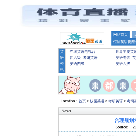
网站首页
恒星英语提醒
英
·
在线英语电视台
·
世界主要英
语
·
四六级
·
考研英语
·
英语专四
·
英
资
·
英语四级
·
英语六级
讯
Location：
首页
>
校园英语
>
考研英语
>
考研
News
合理规划
Source: 2