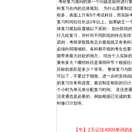
考研复习遇到的第一个问题是如何进行
科复习在内的总体规划。 为什么需要制
程多，表面上只有5个考试科目，而实际
复习时间往往长达1年以上。如果缺乏一
体复习规划应遵循以下原则： 划分阶段
行几轮复习，并针对不同阶段的特点安排
原则：考研录取既有总分最低线又有单科
必须向弱项倾斜。各科都不错的考生也要
能带来最大好处的地方。 结合个人实际
量有多大？哪些科目是薄弱环节？根据往
目标的差距是多少？等等。 整体复习与
可以了，不要过于细致。进一步的安排由
的复习任务和进度。最后制定相应的日计
个小时为单元来分配复习时间。 灵活变
活变通也是必要的。例如根据已完成的复
时修订计划等。
【牛】2天记住4000单词的