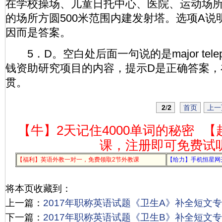
在学校操场、儿童日托中心、医院、运动场
的场所方圆500米范围内建发射塔。选项A说
因而是答案。
5．D。空白处后面一句说的是major telephon
钱资助研究项目的内容，提示D是正确答案，
贯。
2
/
2
首页
上一
【牛】2天记住4000单词的秘密
【
课，注册即可免费试
【福利】英语外教一对一，免费领取2节外教课
【给力】手机恒星网
将本页收藏到：
上一篇：
2017年职称英语试题《卫生A》补全短文专项
下一篇：
2017年职称英语试题《卫生B》补全短文专项