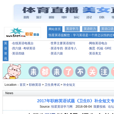
英语学习
英语听力
英语口语
网站首页
恒星英语提醒您：学习英语是一个持之以恒的过程
英
·
在线英语电视台
·
世界主要英语报刊
·
网络英语电台
语
·
四六级
·
考研英语
·
英语专四
·
英语专八
·
雅思
·
托福
·
GRE
资
·
英语四级
·
英语六级
·
英语美文
讯
Location：
首页
>
职称英语
>
卫生类考试
>
补全短文
News
2017年职称英语试题《卫生B》补全短文专项
Source:
恒星英语学习网
2016-08-04
我要投稿
论坛