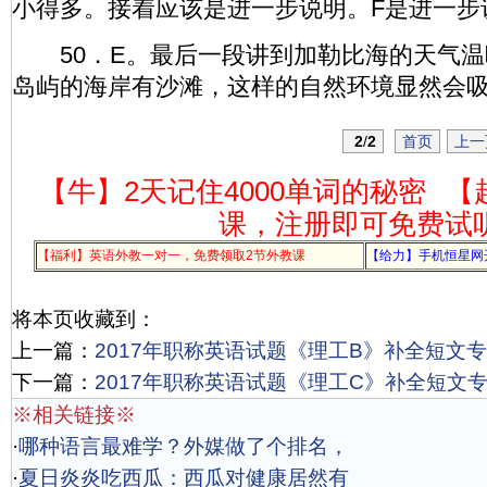
小得多。接着应该是进一步说明。F是进一步
50．E。最后一段讲到加勒比海的天气温
岛屿的海岸有沙滩，这样的自然环境显然会吸
2
/
2
首页
上一
【牛】2天记住4000单词的秘密
【
课，注册即可免费试
【福利】英语外教一对一，免费领取2节外教课
【给力】手机恒星网
将本页收藏到：
上一篇：
2017年职称英语试题《理工B》补全短文专项
下一篇：
2017年职称英语试题《理工C》补全短文专项
※相关链接※
·
哪种语言最难学？外媒做了个排名，
·
夏日炎炎吃西瓜：西瓜对健康居然有