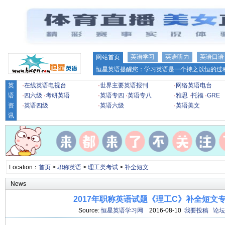
英语学习
英语听力
英语口语
网站首页
恒星英语提醒您：学习英语是一个持之以恒的过程
英
·
在线英语电视台
·
世界主要英语报刊
·
网络英语电台
语
·
四六级
·
考研英语
·
英语专四
·
英语专八
·
雅思
·
托福
·
GRE
资
·
英语四级
·
英语六级
·
英语美文
讯
Location：
首页
>
职称英语
>
理工类考试
>
补全短文
News
2017年职称英语试题《理工C》补全短文专项
Source:
恒星英语学习网
2016-08-10
我要投稿
论坛