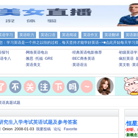
英语学习
英语听力
英语口语
英语阅读
英语作文
英语翻译
英语新
您：学习英语是一个持之以恒的过程，每天坚持才能学好英语-->
■点此开始每天学习英
语报刊
·
网络英语电台
·
经典英语电影推荐
·
初级英语学
语专八
·
雅思
·
托福
·
GRE
·
BEC商务英语
·
疯狂英语
·
·
英语美文
·
英语语法
·
英文歌
·
英
英语真题试题
士研究生入学考试英语试题及参考答案
恒星
·
网
Onion 2008-01-03
我要投稿
论坛
Favorite
·
好听、
·
新概念