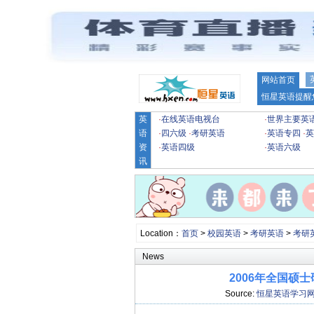
网站首页
恒星英语提醒
英
·
在线英语电视台
·
世界主要英
语
·
四六级
·
考研英语
·
英语专四
·
英
资
·
英语四级
·
英语六级
讯
Location：
首页
>
校园英语
>
考研英语
>
考研
News
2006年全国硕
Source:
恒星英语学习