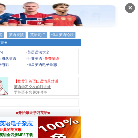
✕
闻
英语视频
英语词汇
恒星英语论坛
语■
习
·
英语语法大全
新概念英语
·
行业英语
·
免费翻译
语电影
·
恒星英语电子杂志
【推荐】英语口语情景对话
英语学习交友的好去处
学英语不忘关注时事
■开始每天学习英语■
英语电子杂志
经典的英文歌
英语全四册MP3下载