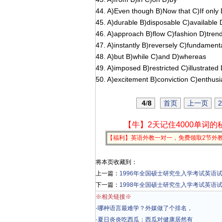
44. A)Even though B)Now that C)If only 
45. A)durable B)disposable C)available 
46. A)approach B)flow C)fashion D)tren
47. A)instantly B)reversely C)fundamental
48. A)but B)while C)and D)whereas
49. A)imposed B)restricted C)illustrated
50. A)excitement B)conviction C)enthus
4
/
8
首页
上一页
2
【牛】2天记住4000单词的
【福利】英语外教一对一，免费领取2节外
将本页收藏到：
上一篇：
1996年全国硕士研究生入学考试英语
下一篇：
1998年全国硕士研究生入学考试英语
※相关链接※
·
哪种语言最难学？外媒做了个排名，
·
夏日炎炎吃西瓜：西瓜对健康居然有