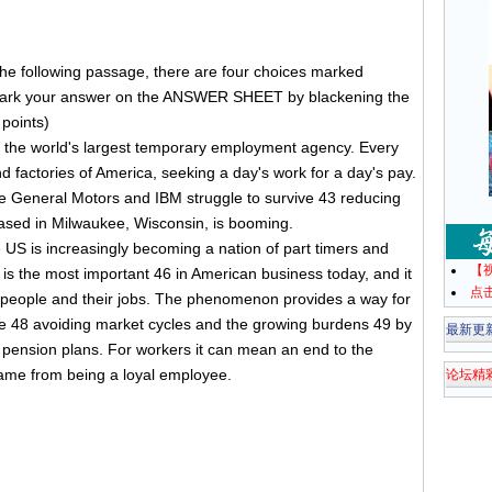
he following passage, there are four choices marked
 mark your answer on the ANSWER SHEET by blackening the
 points)
s the world's largest temporary employment agency. Every
nd factories of America, seeking a day's work for a day's pay.
ike General Motors and IBM struggle to survive 43 reducing
sed in Milwaukee, Wisconsin, is booming.
 US is increasingly becoming a nation of part timers and
【
is the most important 46 in American business today, and it
点
n people and their jobs. The phenomenon provides a way for
ve 48 avoiding market cycles and the growing burdens 49 by
最新更
pension plans. For workers it can mean an end to the
 came from being a loyal employee.
论坛精