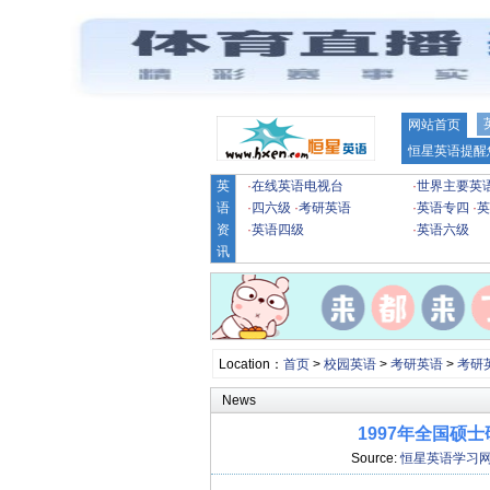
网站首页
恒星英语提醒
英
·
在线英语电视台
·
世界主要英
语
·
四六级
·
考研英语
·
英语专四
·
英
资
·
英语四级
·
英语六级
讯
Location：
首页
>
校园英语
>
考研英语
>
考研
News
1997年全国硕
Source:
恒星英语学习