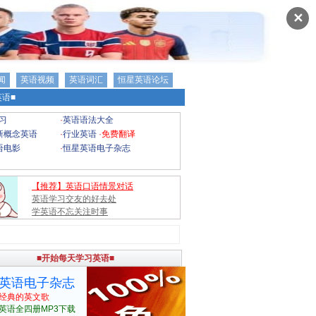
✕
闻
英语视频
英语词汇
恒星英语论坛
语■
习
·
英语语法大全
新概念英语
·
行业英语
·
免费翻译
语电影
·
恒星英语电子杂志
【推荐】英语口语情景对话
英语学习交友的好去处
学英语不忘关注时事
■开始每天学习英语■
英语电子杂志
经典的英文歌
英语全四册MP3下载