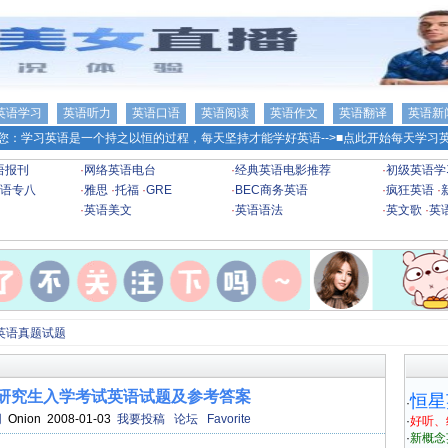
英语学习
英语听力
英语口语
英语阅读
英语作文
英语翻译
英语新
您：学习英语是一个持之以恒的过程，每天坚持才能学好英语-->
■点此开始每天学习英
语报刊
·
网络英语电台
·
经典英语电影推荐
·
初级英语学
语专八
·
雅思
·
托福
·
GRE
·
BEC商务英语
·
疯狂英语
·
·
英语美文
·
英语语法
·
英文歌
·
英
英语真题试题
士研究生入学考试英语试题及参考答案
恒星
·
网
Onion 2008-01-03
我要投稿
论坛
Favorite
·
好听、
·
新概念