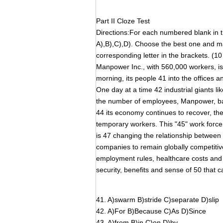
Part II Cloze Test
Directions:For each numbered blank in t
A),B),C),D). Choose the best one and
corresponding letter in the brackets. (10
Manpower Inc., with 560,000 workers, i
morning, its people 41 into the offices a
One day at a time 42 industrial giants l
the number of employees, Manpower, ba
44 its economy continues to recover, the
temporary workers. This "45" work force 
is 47 changing the relationship betwee
companies to remain globally competiti
employment rules, healthcare costs and 
security, benefits and sense of 50 that
41. A)swarm B)stride C)separate D)slip
42. A)For B)Because C)As D)Since
43. A)from B)in C)on D)by