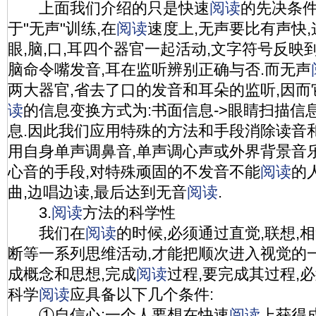
上面我们介绍的只是快速
阅读
的先决条件
于"无声"训练,在
阅读
速度上,无声要比有声快
眼,脑,口,耳四个器官一起活动,文字符号反映
脑命令嘴发音,耳在监听辨别正确与否.而无声
两大器官,省去了口的发音和耳朵的监听,因而
读
的信息变换方式为:书面信息->眼睛扫描信
息.因此我们应用特殊的方法和手段消除读音
用自身单声调鼻音,单声调心声或外界背景音
心音的手段,对特殊顽固的不发音不能
阅读
的
曲,边唱边读,最后达到无音
阅读
.
3.
阅读
方法的科学性
我们在
阅读
的时候,必须通过直觉,联想,
断等一系列思维活动,才能把顺次进入视觉的
成概念和思想,完成
阅读
过程,要完成其过程,
科学
阅读
应具备以下几个条件:
①自信心:一个人要想在快速
阅读
上获得成