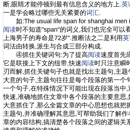
断,眼睛才能停顿到最有信息含义的地方上.
英
一是学会略过哪些无关紧要的
词汇
.
如:The usual life span for shanghai men
阅读
时不知道"span"的词义,我们也完全可
上海男子的寿命是72岁".推断法之二是利用
英
词法由转换,派生与合成三部分构成.
④抓住关键词句:为了提高
阅读
速度首先
它是联接上下文的纽带,快速
阅读
时只注意瞬
刃而解,抓住关键句子也就是找出主题句,主
大意的句子,主题句往往是每个段落的第一个
一个句子,在特殊情况下可能出现在段落当中,
快速,准确地抓住文章中各个段落的主要意思
大意抓住了,那么全篇文章的中心思想也就把握
主题句,并准确理解其意思,可帮助我们了解作
章的内容结构,搞清楚各个段落之间的逻辑关