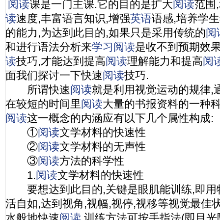
阅读
课是一门主课.它的目的是扩大
阅读
范围
读
速度,丰富语言知识,增强
英语
语感,培养学
的能力,为达到此目的,如果只是采用传统的
阅
和进行语法分析来
学习
阅读
是收不到预期效果
读
技巧,才能达到提高
阅读
理解能力和提高
阅
面我们探讨一下快速
阅读
技巧.
所谓快速
阅读
就是利用视觉运动的规律,
在较短的时间里
阅读
大量的书报资料的一种
阅读
这一概念的内涵应有以下几个属性构成:
①
阅读
文学材料的快速性
②
阅读
文学材料的无声性
③
阅读
方法的科学性
1.
阅读
文学材料的快速性
要想达到此目的,关键是眼肌能训练,即用
活自如,达到视角,视幅,视停,视移等视觉最佳
水般地快速
阅读
,训练方法可按手指法(即目光