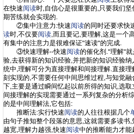
在快速
阅读
时,自信心是很重要的,只要我们坚
期苦练就会实现的.
②集中注意力:快速
阅读
的同时还要求快
读
时,不仅要
阅读
,而且要记,要理解,这是一个
有集中的注意力是很难保证"速读"的完成.
③快速理解--快速
阅读
的催化剂."理解"
验,去获得新的知识经验,并把新的知识经验
统中,理解可分为直接理解和间接理解.直接
刻实现的,不需要任何中间思维过程,与知觉融
下,主要是通过瞬间忆起以前所得的知识,选取
间接理解的实现需要通过一系列复杂的分析综
的是中间理解法,它包括:
推断法:实行快速
阅读
的人往往根据几个
由句子推知整个段落的意思,这就需要多读书,
越宽,理解力越强,快速
阅读
中的推断能力才能