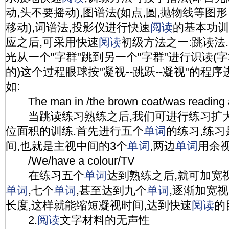
动,头不要摇动),图谱法(如点,圆,抛物线等
移动),词谱法,投影仪进行快速
阅读
的基本功训
应之后,可采用快速
阅读
初级方法之一:跳读法
光从一个"字群"跳到另一个"字群"进行识读(
的)这个过程眼球按"凝视--跳跃--凝视"的程序
如:
The man in /the brown coat/was reading 
当跳读练习熟练之后,我们可进行练习扩
位面积的训练.首先进行五个
单词
的练习,练
间,也就是主视中间的3个
单词
,两边
单词
用余视
/We/have a colour/TV
在练习五个
单词
达到熟练之后,就可加宽
单词
,七个
单词
,甚至达到九个
单词
,逐渐加宽
长度,这样就能缩短凝视时间,达到快速
阅读
的
2.
阅读
文字材料的无声性