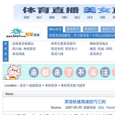
英语学习
英语听力
英语口语
网站首页
恒星英语提醒您：学习英语是一个持之以恒的过程
英
·
在线英语电视台
·
世界主要英语报刊
·
网络英语电台
语
·
四六级
·
考研英语
·
英语专四
·
英语专八
·
雅思
·
托福
·
GRE
资
·
英语四级
·
英语六级
·
英语美文
讯
Location：
首页
>
校园英语
>
考研英语
>
考研英语复习辅导
News
英语快速阅读技巧三则
Source: 2007-05-20
我要投稿
论坛
Favori