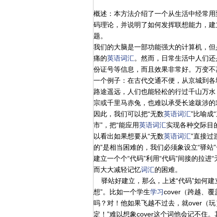
概述：本方法介绍了一个从生活中经常用
码理论，并说明了如何发挥联想能力，建
题。
我们的大脑是一部功能强大的计算机，但
痛的
英语
词汇
。然而，日常生活中人们还
份证号等信息，而且效果非常好。万变不
一个例子：在古代交通不便，从京城到各
路途遥远，人们也能轻松的行过千山万水
宗或千里马赤兔，也难以承受长途跋涉的
因此，我们可以把“无数
英语
词汇
”比喻成
市”，把“能应用
英语
词汇
实现各种交际目
以看出如果想要从“无数
英语
词汇
”直接过
的”是相当困难的，我们必须象设立“驿站
建立一个个“代码”利用“代码”间接的拉进“
而大大减轻记忆
词汇
的困难。
驿站好建立，那么，上述“代码”如何建
想”。比如一个学生
学习
cover（跨越
吗？对！他如果飞越不过去，就over（
定！”难以想象cover这个词他会记不