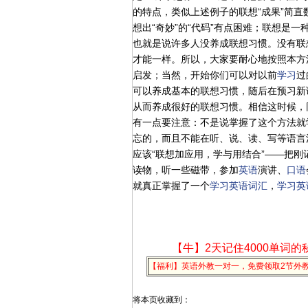
的特点，类似上述例子的联想“成果”简
想出“奇妙”的“代码”有点困难；联想是
也就是说许多人没养成联想习惯。没有联
才能一样。所以，大家要耐心地按照本方
启发；当然，开始你们可以对以前
学习
过
可以养成基本的联想习惯，随后在预习新
从而养成很好的联想习惯。相信这时候，
有一点要注意：不是说掌握了这个方法就
忘的，而且不能在听、说、读、写等语言
应该“联想加应用，学与用结合”——把刚
读物，听一些磁带，参加
英语
演讲、
口语
就真正掌握了一个
学习
英语
词汇
，
学习
英
【牛】2天记住4000单词的
【福利】英语外教一对一，免费领取2节外
将本页收藏到：