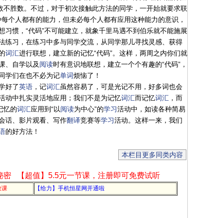
直数不胜数。不过，对于初次接触此方法的同学，一开始就要求联
一种每个人都有的能力，但未必每个人都有应用这种能力的意识，
想习惯，“代码”不可能建立，就象千里马遇不到伯乐就不能施展
法练习，在练习中多与同学交流，从同学那儿寻找灵感、获得
的
词汇
进行联想，建立新的记忆“代码”。这样，两周之内你们就
课、自学以及
阅读
时有意识地联想，建立一个个有趣的“代码”，
同学们在也不必为记
单词
烦恼了！
学好了
英语
，记
词汇
虽然容易了，可是光记不用，好多词也会
活动中扎实灵活地应用；我们不是为记忆
词汇
而记忆
词汇
，而
记忆的
词汇
应用到“以
阅读
为中心”的
学习
活动中，如读各种简易
会话、影片观看、写作
翻译
竞赛等
学习
活动。这样一来，我们
语
的好方法！
本栏目更多同类内容
秘密
【超值】5.5元一节课，注册即可免费试听
教课
【给力】手机恒星网开通啦