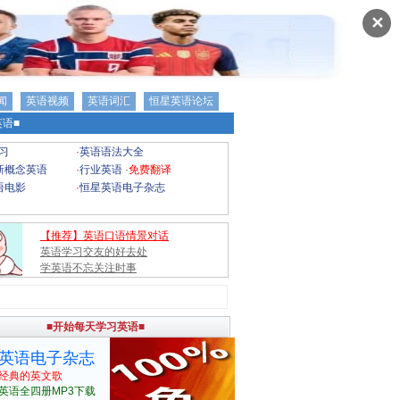
✕
闻
英语视频
英语词汇
恒星英语论坛
语■
习
·
英语语法大全
新概念英语
·
行业英语
·
免费翻译
语电影
·
恒星英语电子杂志
【推荐】英语口语情景对话
英语学习交友的好去处
学英语不忘关注时事
■开始每天学习英语■
英语电子杂志
经典的英文歌
英语全四册MP3下载