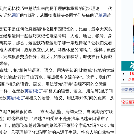
到的记忆技巧中总结出来的易于理解和掌握的记忆理论——代
立记忆
词汇
的“代码”，从而彻底解决令同学们头痛的记
单词
难
是它不是任何信息都能轻松且牢固记忆的，比如，最令大家头
是经常运用一些技巧来记忆电话号码、人名、地址、帐号、身
离其宗，那么，这些技巧都运用了哪一条规律呢？让我们先看
地大城市间，必须设立供人员、马匹休息的“驿站”。这样，虽然
，完成很多交流任务；相反，如果没有驿站，即使神行太保戴
艰辛。
“京城”，把“相关的语音、语义、用法等知识”比喻成“各地的大城
【
的”比喻成“行过千山万水，完成很多交流任务”。这样，我们可
点
渡到“相关的语音、语义、用法等知识”并“实现不同的交际目
最新更
”一样，在无数
英语
词汇
”与“相关的语音、语义、用法等知识”间
无数
英语
词汇
”与相关的语音、语义、用法等知识”间的距离，从
论坛精
立呢？同样很简单——靠天花乱坠、海阔天空、自圆其说的“联
、覆盖）时这样联想：“跨越？柯受良不是开汽车飞越壶口瀑布了
玩）了，他那飞车越过瀑布的路线不正像那个字母‘C’吗？OK，搞
住。其实，只要理解了“代码理论”的来源于生活、符合人的自然特性