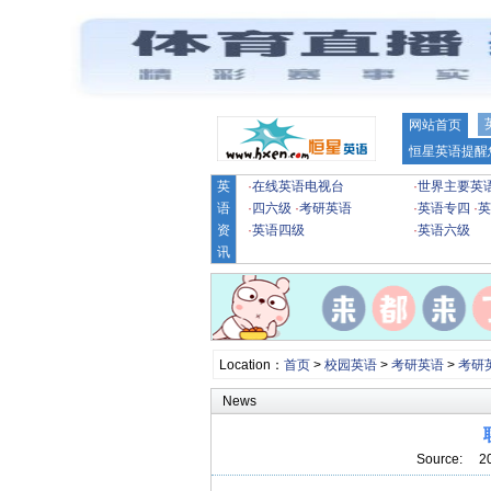
网站首页
恒星英语提醒
英
·
在线英语电视台
·
世界主要英
语
·
四六级
·
考研英语
·
英语专四
·
英
资
·
英语四级
·
英语六级
讯
Location：
首页
>
校园英语
>
考研英语
>
考研
News
Source: 2