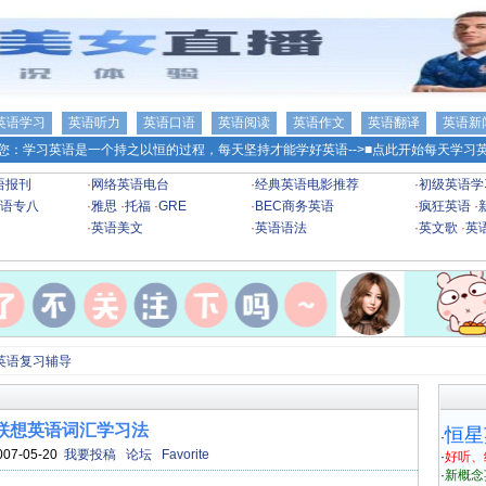
英语学习
英语听力
英语口语
英语阅读
英语作文
英语翻译
英语新
您：学习英语是一个持之以恒的过程，每天坚持才能学好英语-->
■点此开始每天学习英
语报刊
·
网络英语电台
·
经典英语电影推荐
·
初级英语学
语专八
·
雅思
·
托福
·
GRE
·
BEC商务英语
·
疯狂英语
·
·
英语美文
·
英语语法
·
英文歌
·
英
英语复习辅导
联想英语词汇学习法
恒星
·
007-05-20
我要投稿
论坛
Favorite
·
好听、
·
新概念