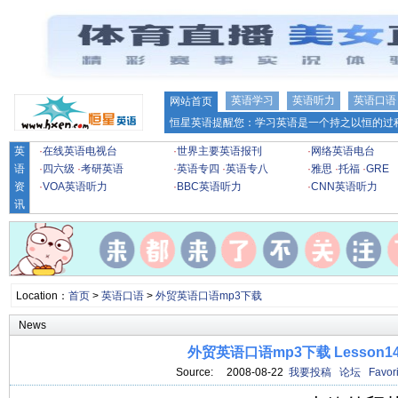
英语学习
英语听力
英语口语
网站首页
恒星英语提醒您：学习英语是一个持之以恒的过程
英
·
在线英语电视台
·
世界主要英语报刊
·
网络英语电台
语
·
四六级
·
考研英语
·
英语专四
·
英语专八
·
雅思
·
托福
·
GRE
资
·
VOA英语听力
·
BBC英语听力
·
CNN英语听力
讯
Location：
首页
>
英语口语
>
外贸英语口语mp3下载
News
外贸英语口语mp3下载 Lesson1
Source: 2008-08-22
我要投稿
论坛
Favori