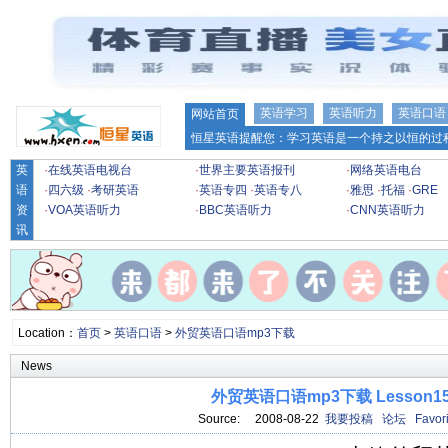
英语学习
英语听力
英语口语
网站首页
恒星英语提醒您：学习英语是一个持之以恒的过程
英
·
在线英语电视台
·
世界主要英语报刊
·
网络英语电台
语
·
四六级
·
考研英语
·
英语专四
·
英语专八
·
雅思
·
托福
·
GRE
资
·
VOA英语听力
·
BBC英语听力
·
CNN英语听力
讯
Location：
首页
>
英语口语
>
外贸英语口语mp3下载
News
外贸英语口语mp3下载 Lesson1
Source: 2008-08-22
我要投稿
论坛
Favori