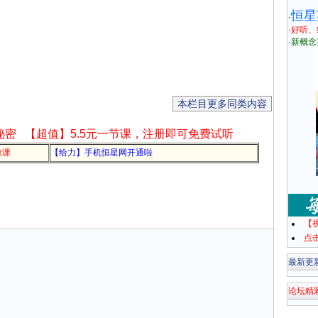
恒星
·
·
好听、
·
新概念
本栏目更多同类内容
秘密
【超值】5.5元一节课，注册即可免费试听
教课
【给力】手机恒星网开通啦
【
点
最新更
论坛精