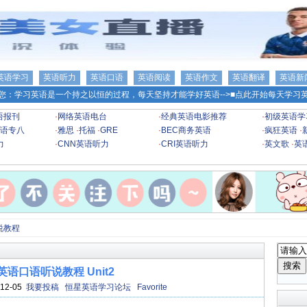
英语学习
英语听力
英语口语
英语阅读
英语作文
英语翻译
英语新
您：学习英语是一个持之以恒的过程，每天坚持才能学好英语-->
■点此开始每天学习英
语报刊
·
网络英语电台
·
经典英语电影推荐
·
初级英语学
语专八
·
雅思
·
托福
·
GRE
·
BEC商务英语
·
疯狂英语
·
力
·
CNN英语听力
·
CRI英语听力
·
英文歌
·
英
说教程
英语口语听说教程 Unit2
12-05
我要投稿
恒星英语学习论坛
Favorite