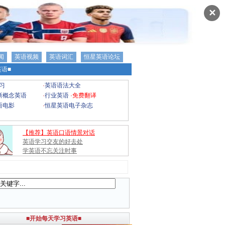
✕
闻
英语视频
英语词汇
恒星英语论坛
语■
习
·
英语语法大全
新概念英语
·
行业英语
·
免费翻译
语电影
·
恒星英语电子杂志
【推荐】英语口语情景对话
英语学习交友的好去处
学英语不忘关注时事
■开始每天学习英语■