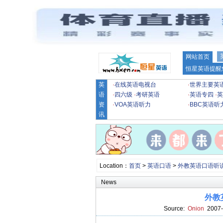
网站首页
恒星英语提醒
英
·
在线英语电视台
·
世界主要英
语
·
四六级
·
考研英语
·
英语专四
·
英
资
·
VOA英语听力
·
BBC英语听
讯
Location：
首页
>
英语口语
>
外教英语口语听
News
外教
Source:
Onion
2007-