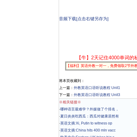
音频下载[点击右键另存为]
【牛】2天记住4000单词的
【福利】英语外教一对一，免费领取2节外
将本页收藏到：
上一篇：
外教英语口语听说教程 Unit1
下一篇：
外教英语口语听说教程 Unit3
※相关链接※
·
哪种语言最难学？外媒做了个排名，
·
夏日炎炎吃西瓜：西瓜对健康居然有
·
英语文摘:Xi, Putin to witness op
·
英语文摘:China hits 400 mln vacc