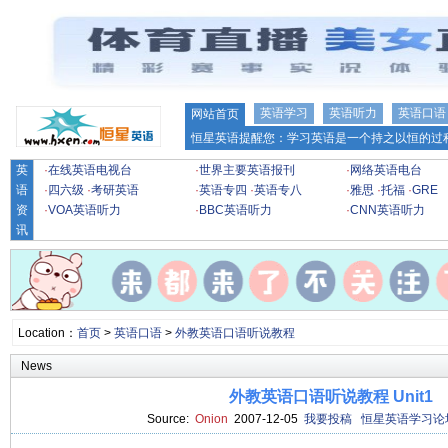
英语学习
英语听力
英语口语
网站首页
恒星英语提醒您：学习英语是一个持之以恒的过程
英
·
在线英语电视台
·
世界主要英语报刊
·
网络英语电台
语
·
四六级
·
考研英语
·
英语专四
·
英语专八
·
雅思
·
托福
·
GRE
资
·
VOA英语听力
·
BBC英语听力
·
CNN英语听力
讯
Location：
首页
>
英语口语
>
外教英语口语听说教程
News
外教英语口语听说教程 Unit1
Source:
Onion
2007-12-05
我要投稿
恒星英语学习论