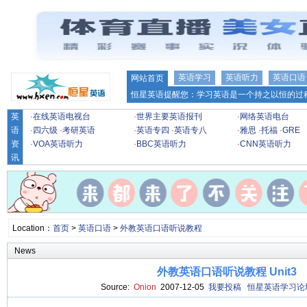
英语学习
英语听力
英语口语
网站首页
恒星英语提醒您：学习英语是一个持之以恒的过程
英
·
在线英语电视台
·
世界主要英语报刊
·
网络英语电台
语
·
四六级
·
考研英语
·
英语专四
·
英语专八
·
雅思
·
托福
·
GRE
资
·
VOA英语听力
·
BBC英语听力
·
CNN英语听力
讯
Location：
首页
>
英语口语
>
外教英语口语听说教程
News
外教英语口语听说教程 Unit3
Source:
Onion
2007-12-05
我要投稿
恒星英语学习论