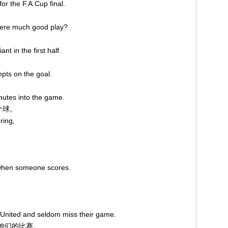
for the F.A.Cup final.
here much good play?
nt in the first half.
pts on the goal.
inutes into the game.
个球。
ring,
 when someone scores.
 United and seldom miss their game.
错过他们的比赛。