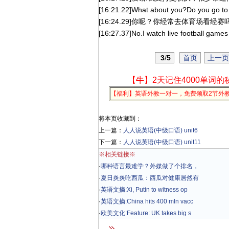
[16:21.22]What about you?Do you go to
[16:24.29]你呢？你经常去体育场看经赛
[16:27.37]No.I watch live football game
3
/
5
首页
上一页
【牛】2天记住4000单词的
【福利】英语外教一对一，免费领取2节外
将本页收藏到：
上一篇：
人人说英语(中级口语) unit6
下一篇：
人人说英语(中级口语) unit11
※相关链接※
·
哪种语言最难学？外媒做了个排名，
·
夏日炎炎吃西瓜：西瓜对健康居然有
·
英语文摘:Xi, Putin to witness op
·
英语文摘:China hits 400 mln vacc
·
欧美文化:Feature: UK takes big s