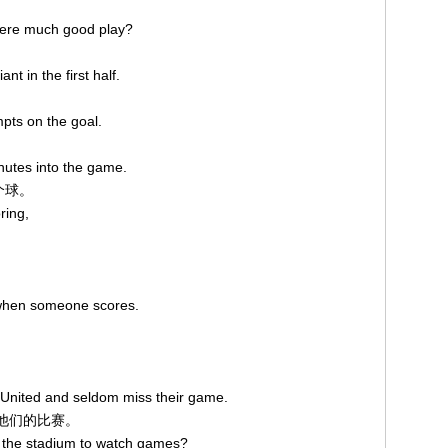
here much good play?
nt in the first half.
pts on the goal.
inutes into the game.
个球。
ring,
 when someone scores.
 United and seldom miss their game.
错过他们的比赛。
 the stadium to watch games?