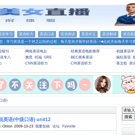
英语学习
英语听力
英语口语
英语阅读
英语作文
英语翻译
英语新
您：学习英语是一个持之以恒的过程，每天坚持才能学好英语-->
■点此开始每天学习英
语报刊
·
网络英语电台
·
经典英语电影推荐
·
初级英语学
语专八
·
雅思
·
托福
·
GRE
·
BEC商务英语
·
疯狂英语
·
力
·
CNN英语听力
·
CRI英语听力
·
英文歌
·
英
口语)
英语(中级口语) unit12
网
Onion 2009-10-23
我要投稿
论坛
Favorite