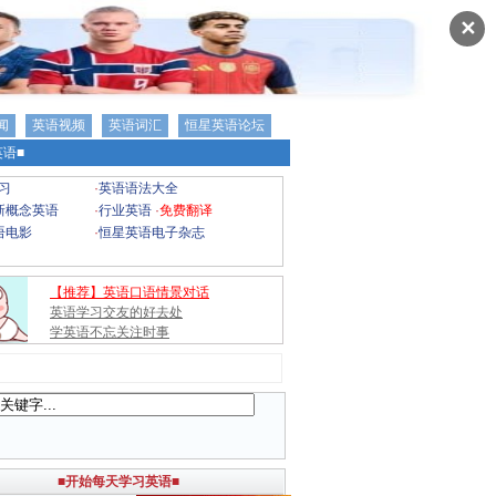
✕
闻
英语视频
英语词汇
恒星英语论坛
语■
习
·
英语语法大全
新概念英语
·
行业英语
·
免费翻译
语电影
·
恒星英语电子杂志
【推荐】英语口语情景对话
英语学习交友的好去处
学英语不忘关注时事
■开始每天学习英语■