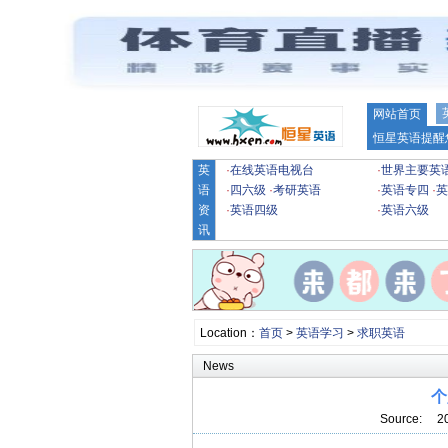
网站首页
恒星英语提醒
英
·
在线英语电视台
·
世界主要英
语
·
四六级
·
考研英语
·
英语专四
·
英
资
·
英语四级
·
英语六级
讯
Location：
首页
>
英语学习
>
求职英语
News
个
Source: 2