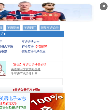
✕
闻
英语视频
英语词汇
恒星英语论坛
语■
习
·
英语语法大全
新概念英语
·
行业英语
·
免费翻译
语电影
·
恒星英语电子杂志
【推荐】英语口语情景对话
英语学习交友的好去处
学英语不忘关注时事
■开始每天学习英语■
英语电子杂志
经典的英文歌
英语全四册MP3下载