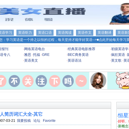
英语学习
英语听力
英语口语
英语阅读
英语作文
英语翻译
英语新
您：学习英语是一个持之以恒的过程，每天坚持才能学好英语-->
■点此开始每天学习英
语报刊
·
网络英语电台
·
经典英语电影推荐
·
初级英语学
语专八
·
雅思
·
托福
·
GRE
·
BEC商务英语
·
疯狂英语
·
·
英语美文
·
英语语法
·
英文歌
·
英
人简历词汇大全-其它
恒星
·
007-03-21
我要投稿
论坛
Favorite
·
好听、
·
新概念