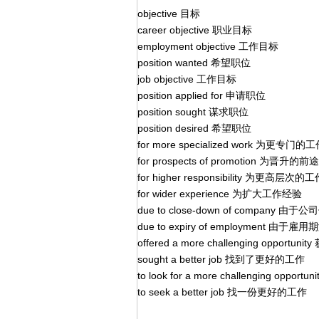
objective 目标
career objective 职业目标
employment objective 工作目标
position wanted 希望职位
job objective 工作目标
position applied for 申请职位
position sought 谋求职位
position desired 希望职位
for more specialized work 为更专门的
for prospects of promotion 为晋升的前途
for higher responsibility 为更高层次
for wider experience 为扩大工作经验
due to close-down of company 由于
due to expiry of employment 由于雇用
offered a more challenging opp
sought a better job 找到了更好的工作
to look for a more challenging 
to seek a better job 找一份更好的工作