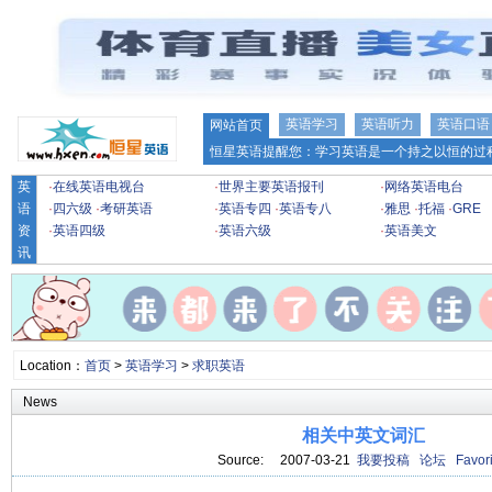
英语学习
英语听力
英语口语
网站首页
恒星英语提醒您：学习英语是一个持之以恒的过程
英
·
在线英语电视台
·
世界主要英语报刊
·
网络英语电台
语
·
四六级
·
考研英语
·
英语专四
·
英语专八
·
雅思
·
托福
·
GRE
资
·
英语四级
·
英语六级
·
英语美文
讯
Location：
首页
>
英语学习
>
求职英语
News
相关中英文词汇
Source: 2007-03-21
我要投稿
论坛
Favori