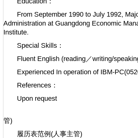
Education：
From September 1990 to July 1992, Major
Administration at Guangdong Economic Ma
Institute.
Special Skills：
Fluent English (reading／writing/speakin
Experienced In operation of IBM-PC(0520
References：
Upon request
履历表范例(
管)
履历表范例(人事主管)