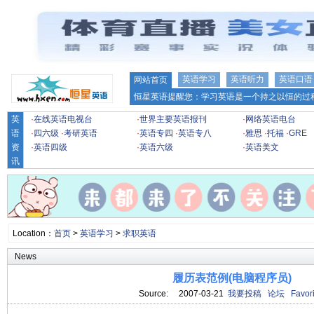
英语学习
英语听力
英语口语
网站首页
恒星英语提醒您：学习英语是一个持之以恒的过程
英
·
在线英语电视台
·
世界主要英语报刊
·
网络英语电台
语
·
四六级
·
考研英语
·
英语专四
·
英语专八
·
雅思
·
托福
·
GRE
资
·
英语四级
·
英语六级
·
英语美文
讯
Location：
首页
>
英语学习
>
求职英语
News
履历表范例(电脑程序员)
Source: 2007-03-21
我要投稿
论坛
Favori