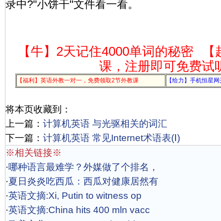
录中?"小饼干"文件看一看。
【牛】2天记住4000单词的秘密
【
课，注册即可免费试
【福利】英语外教一对一，免费领取2节外教课
【给力】手机恒星网
将本页收藏到：
上一篇：
计算机英语 与光驱相关的词汇
下一篇：
计算机英语 常见Internet术语表(Ⅰ)
※相关链接※
·
哪种语言最难学？外媒做了个排名，
·
夏日炎炎吃西瓜：西瓜对健康居然有
·
英语文摘:Xi, Putin to witness op
·
英语文摘:China hits 400 mln vacc