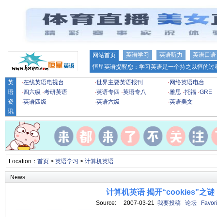
英语学习
英语听力
英语口语
网站首页
恒星英语提醒您：学习英语是一个持之以恒的过程
英
·
在线英语电视台
·
世界主要英语报刊
·
网络英语电台
语
·
四六级
·
考研英语
·
英语专四
·
英语专八
·
雅思
·
托福
·
GRE
资
·
英语四级
·
英语六级
·
英语美文
讯
Location：
首页
>
英语学习
>
计算机英语
News
计算机英语 揭开“cookies”之谜
Source: 2007-03-21
我要投稿
论坛
Favori