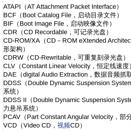
ATAPI（AT Attachment Packet Interface）
BCF（Boot Catalog File，启动目录文件）
BIF（Boot Image File，启动映像文件）
CDR（CD Recordable，可记录光盘）
CD-ROM/XA（CD－ROM eXtended Archi
形架构）
CDRW（CD-Rewritable，可重复刻录光盘）
CLV（Constant Linear Velocity，恒定线速
DAE（digital Audio Extraction，数据音频
DDSS（Double Dynamic Suspension 
系统）
DDSS II（Double Dynamic Suspension 
力悬吊系统）
PCAV（Part Constant Angular Veloci
VCD（Video CD，
视频
CD）