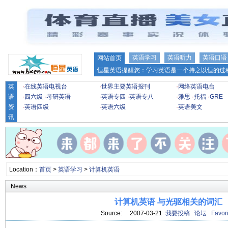
英语学习
英语听力
英语口语
网站首页
恒星英语提醒您：学习英语是一个持之以恒的过程
英
·
在线英语电视台
·
世界主要英语报刊
·
网络英语电台
语
·
四六级
·
考研英语
·
英语专四
·
英语专八
·
雅思
·
托福
·
GRE
资
·
英语四级
·
英语六级
·
英语美文
讯
Location：
首页
>
英语学习
>
计算机英语
News
计算机英语 与光驱相关的词汇
Source: 2007-03-21
我要投稿
论坛
Favori