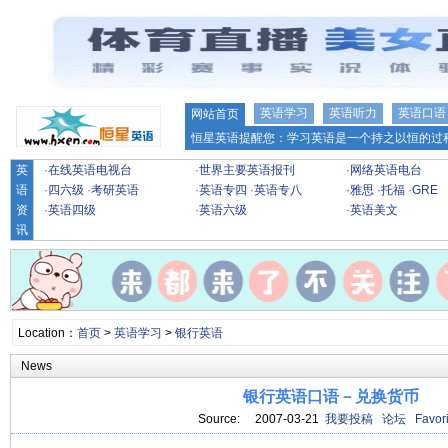
英语学习
英语听力
英语口语
网站首页
恒星英语提醒您：学习英语是一个持之以恒的过程
英
·
在线英语电视台
·
世界主要英语报刊
·
网络英语电台
语
·
四六级
·
考研英语
·
英语专四
·
英语专八
·
雅思
·
托福
·
GRE
资
·
英语四级
·
英语六级
·
英语美文
讯
Location：
首页
>
英语学习
>
银行英语
News
银行英语口语－兑换货币
Source: 2007-03-21
我要投稿
论坛
Favori