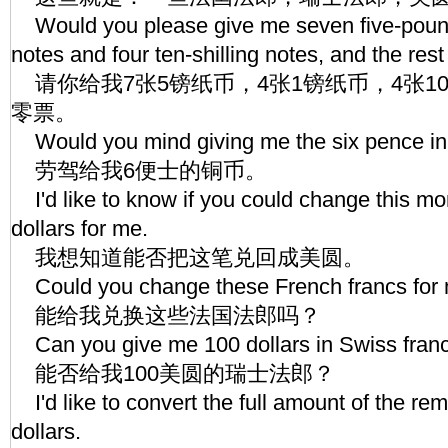
Would you please give me seven five-pound
notes and four ten-shilling notes, and the res
请你给我7张5镑纸币，4张1镑纸币，4张1
零票。
Would you mind giving me the six pence in
劳驾给我6便士的铜币。
I'd like to know if you could change this mo
dollars for me.
我想知道能否把这笔兑回成美圆。
Could you change these French francs for
能给我兑换这些法国法郎吗？
Can you give me 100 dollars in Swiss fran
能否给我100美圆的瑞士法郎？
I'd like to convert the full amount of the rem
dollars.