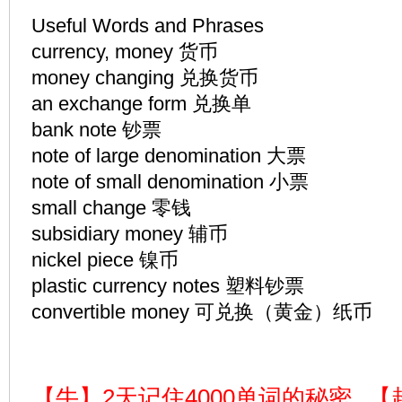
Useful Words and Phrases
currency, money 货币
money changing 兑换货币
an exchange form 兑换单
bank note 钞票
note of large denomination 大票
note of small denomination 小票
small change 零钱
subsidiary money 辅币
nickel piece 镍币
plastic currency notes 塑料钞票
convertible money 可兑换（黄金）纸币
【牛】2天记住4000单词的秘密
【