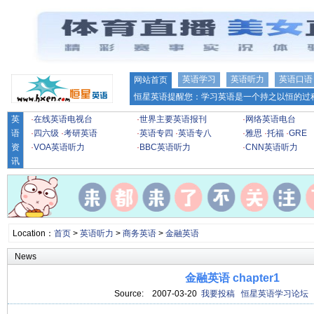
英语学习
英语听力
英语口语
网站首页
恒星英语提醒您：学习英语是一个持之以恒的过程
英
·
在线英语电视台
·
世界主要英语报刊
·
网络英语电台
语
·
四六级
·
考研英语
·
英语专四
·
英语专八
·
雅思
·
托福
·
GRE
资
·
VOA英语听力
·
BBC英语听力
·
CNN英语听力
讯
Location：
首页
>
英语听力
>
商务英语
>
金融英语
News
金融英语 chapter1
Source:
2007-03-20
我要投稿
恒星英语学习论坛