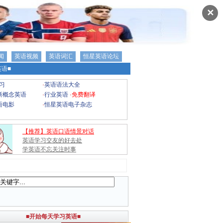
✕
闻
英语视频
英语词汇
恒星英语论坛
语■
习
·
英语语法大全
新概念英语
·
行业英语
·
免费翻译
语电影
·
恒星英语电子杂志
【推荐】英语口语情景对话
英语学习交友的好去处
学英语不忘关注时事
■开始每天学习英语■