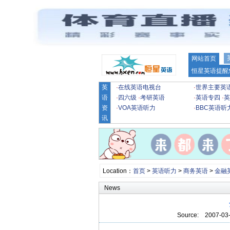
网站首页
恒星英语提醒
英
·
在线英语电视台
·
世界主要英
语
·
四六级
·
考研英语
·
英语专四
·
英
资
·
VOA英语听力
·
BBC英语听
讯
Location：
首页
>
英语听力
>
商务英语
>
金融
News
Source:
2007-03