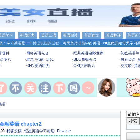
英语学习
英语听力
英语口语
英语阅读
英语作文
英语翻译
英语新
您：学习英语是一个持之以恒的过程，每天坚持才能学好英语-->
■点此开始每天学习英
语报刊
·
网络英语电台
·
经典英语电影推荐
·
初级英语学
语专八
·
雅思
·
托福
·
GRE
·
BEC商务英语
·
疯狂英语
·
力
·
CNN英语听力
·
CRI英语听力
·
英文歌
·
英
英语
金融英语 chapter2
-20
我要投稿
恒星英语学习论坛
Favorite