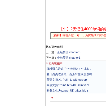
【牛】2天记住4000单词的
【福利】英语外教一对一，免费领取2节外
将本页收藏到：
上一篇：
金融英语 chapter3
下一篇：
金融英语 chapter1
※相关链接※
·
哪种语言最难学？外媒做了个排名，
·
夏日炎炎吃西瓜：西瓜对健康居然有
·
英语文摘:Xi, Putin to witness op
·
英语文摘:China hits 400 mln vacc
·
欧美文化:Feature: UK takes big s