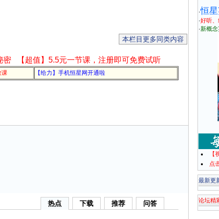
恒星
·
·
好听、
·
新概念
本栏目更多同类内容
秘密
【超值】5.5元一节课，注册即可免费试听
教课
【给力】手机恒星网开通啦
【
点
最新更
论坛精
热点
下载
推荐
问答