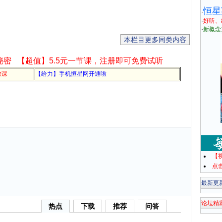
恒星
·
·
好听、
·
新概念
本栏目更多同类内容
秘密
【超值】5.5元一节课，注册即可免费试听
教课
【给力】手机恒星网开通啦
【
点
最新更
论坛精
热点
下载
推荐
问答