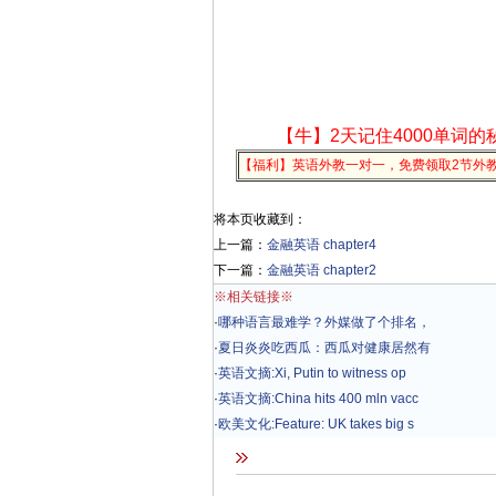
【牛】2天记住4000单词的
【福利】英语外教一对一，免费领取2节外
将本页收藏到：
上一篇：
金融英语 chapter4
下一篇：
金融英语 chapter2
※相关链接※
·
哪种语言最难学？外媒做了个排名，
·
夏日炎炎吃西瓜：西瓜对健康居然有
·
英语文摘:Xi, Putin to witness op
·
英语文摘:China hits 400 mln vacc
·
欧美文化:Feature: UK takes big s