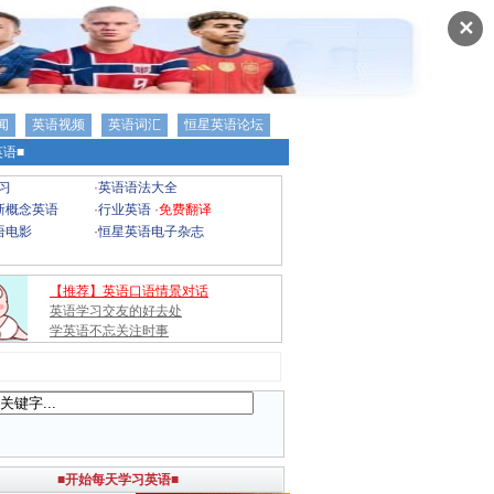
✕
闻
英语视频
英语词汇
恒星英语论坛
语■
习
·
英语语法大全
新概念英语
·
行业英语
·
免费翻译
语电影
·
恒星英语电子杂志
【推荐】英语口语情景对话
英语学习交友的好去处
学英语不忘关注时事
■开始每天学习英语■