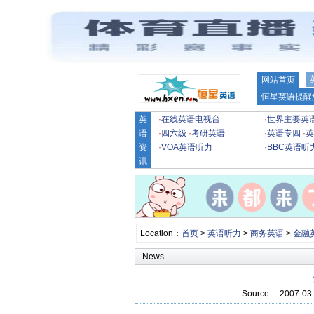
网站首页
恒星英语提醒
英
·
在线英语电视台
·
世界主要英
语
·
四六级
·
考研英语
·
英语专四
·
英
资
·
VOA英语听力
·
BBC英语听
讯
Location：
首页
>
英语听力
>
商务英语
>
金融
News
Source:
2007-03