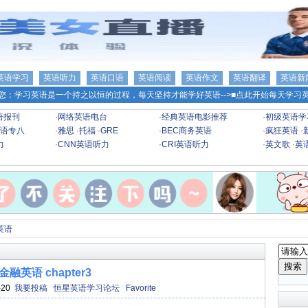
英语学习
英语听力
英语口语
英语阅读
英语作文
英语翻译
英语新
您：学习英语是一个持之以恒的过程，每天坚持才能学好英语-->
■点此开始每天学习英
语报刊
·
网络英语电台
·
经典英语电影推荐
·
初级英语学
语专八
·
雅思
·
托福
·
GRE
·
BEC商务英语
·
疯狂英语
·
力
·
CNN英语听力
·
CRI英语听力
·
英文歌
·
英
英语
金融英语 chapter3
-20
我要投稿
恒星英语学习论坛
Favorite