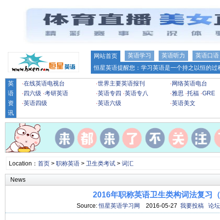
英语学习
英语听力
英语口语
网站首页
恒星英语提醒您：学习英语是一个持之以恒的过程
英
·
在线英语电视台
·
世界主要英语报刊
·
网络英语电台
语
·
四六级
·
考研英语
·
英语专四
·
英语专八
·
雅思
·
托福
·
GRE
资
·
英语四级
·
英语六级
·
英语美文
讯
Location：
首页
>
职称英语
>
卫生类考试
>
词汇
News
2016年职称英语卫生类构词法复习（
Source:
恒星英语学习网
2016-05-27
我要投稿
论坛