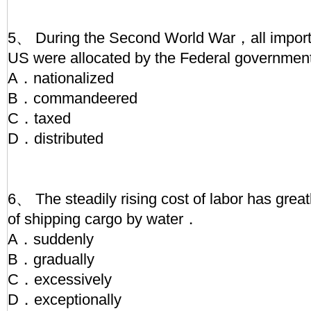
5、 During the Second World War，all importa
US were allocated by the Federal governme
A．nationalized
B．commandeered
C．taxed
D．distributed
6、 The steadily rising cost of labor has great
of shipping cargo by water．
A．suddenly
B．gradually
C．excessively
D．exceptionally