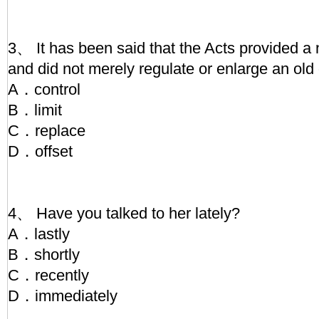
3、 It has been said that the Acts provided a 
and did not merely regulate or enlarge an ol
A．control
B．limit
C．replace
D．offset
4、 Have you talked to her lately?
A．lastly
B．shortly
C．recently
D．immediately