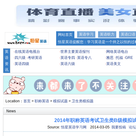
英语学习
英语听力
英语口语
网站首页
恒星英语提醒您：学习英语是一个持之以恒的过程
英
·
在线英语电视台
·
世界主要英语报刊
·
网络英语电台
语
·
四六级
·
考研英语
·
英语专四
·
英语专八
·
雅思
·
托福
·
GRE
资
·
英语四级
·
英语六级
·
英语美文
讯
Location：
首页
>
职称英语
>
模拟试题
>
卫生类模拟题
News
2014年职称英语考试卫生类B级模拟
Source:
恒星英语学习网
2014-03-05
我要投稿
论坛