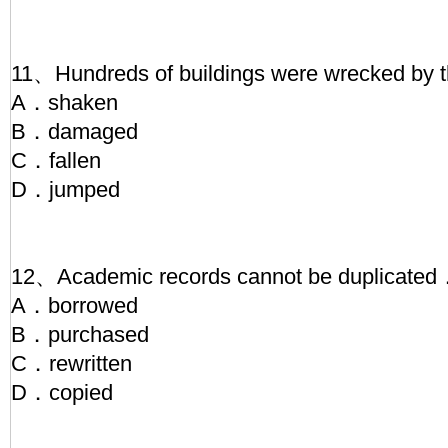
11、Hundreds of buildings were wrecked by 
A．shaken
B．damaged
C．fallen
D．jumped
12、Academic records cannot be duplicate
A．borrowed
B．purchased
C．rewritten
D．copied