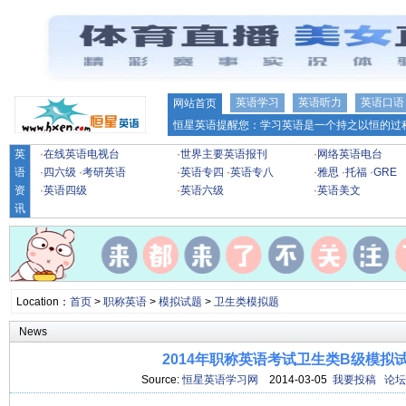
英语学习
英语听力
英语口语
网站首页
恒星英语提醒您：学习英语是一个持之以恒的过程
英
·
在线英语电视台
·
世界主要英语报刊
·
网络英语电台
语
·
四六级
·
考研英语
·
英语专四
·
英语专八
·
雅思
·
托福
·
GRE
资
·
英语四级
·
英语六级
·
英语美文
讯
Location：
首页
>
职称英语
>
模拟试题
>
卫生类模拟题
News
2014年职称英语考试卫生类B级模拟
Source:
恒星英语学习网
2014-03-05
我要投稿
论坛