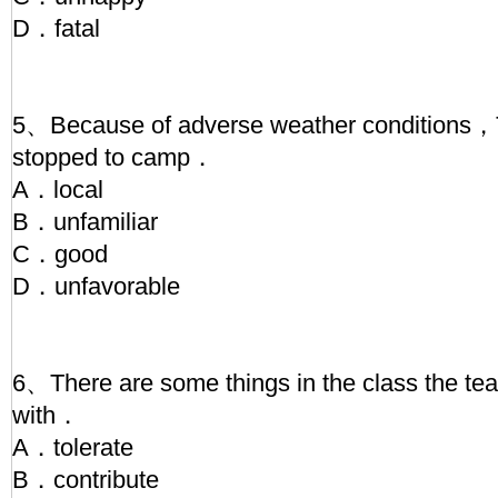
D．fatal
5、Because of adverse weather conditions，T
stopped to camp．
A．local
B．unfamiliar
C．good
D．unfavorable
6、There are some things in the class the teac
with．
A．tolerate
B．contribute