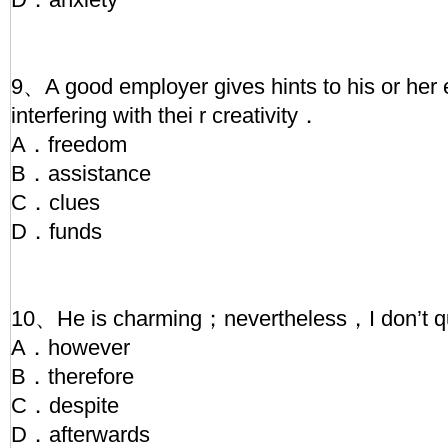
9、A good employer gives hints to his or her
interfering with thei r creativity．
A．freedom
B．assistance
C．clues
D．funds
10、He is charming；nevertheless，I don’t qu
A．however
B．therefore
C．despite
D．afterwards