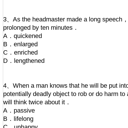
3、As the headmaster made a long speech，
prolonged by ten minutes．
A．quickened
B．enlarged
C．enriched
D．lengthened
4、When a man knows that he will be put into 
potentially deadly object to rob or do harm 
will think twice about it．
A．passive
B．lifelong
C．unhappy