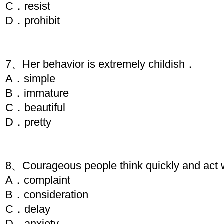
C．resist
D．prohibit
7、Her behavior is extremely childish．
A．simple
B．immature
C．beautiful
D．pretty
8、Courageous people think quickly and act 
A．complaint
B．consideration
C．delay
D．anxiety