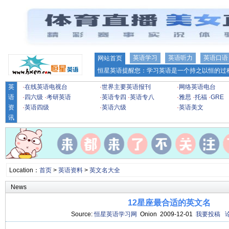
英语学习
英语听力
英语口语
网站首页
恒星英语提醒您：学习英语是一个持之以恒的过程
英
·
在线英语电视台
·
世界主要英语报刊
·
网络英语电台
语
·
四六级
·
考研英语
·
英语专四
·
英语专八
·
雅思
·
托福
·
GRE
资
·
英语四级
·
英语六级
·
英语美文
讯
Location：
首页
>
英语资料
>
英文名大全
News
12星座最合适的英文名
Source:
恒星英语学习网
Onion 2009-12-01
我要投稿