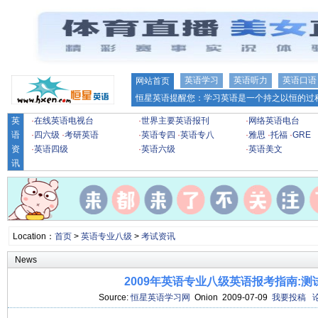
英语学习
英语听力
英语口语
网站首页
恒星英语提醒您：学习英语是一个持之以恒的过程
英
·
在线英语电视台
·
世界主要英语报刊
·
网络英语电台
语
·
四六级
·
考研英语
·
英语专四
·
英语专八
·
雅思
·
托福
·
GRE
资
·
英语四级
·
英语六级
·
英语美文
讯
Location：
首页
>
英语专业八级
>
考试资讯
News
2009年英语专业八级英语报考指南:测
Source:
恒星英语学习网
Onion 2009-07-09
我要投稿