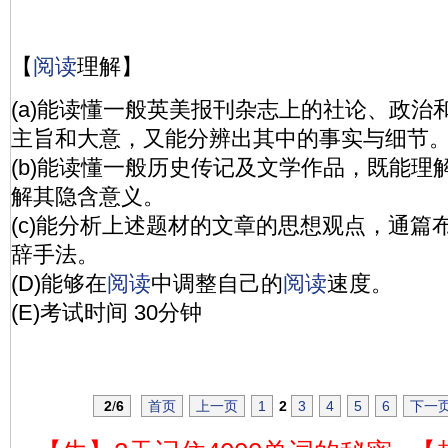
【
阅读
理解】
(a)能读懂一般英美报刊杂志上的社论、政治
主旨和大意，又能分辨出其中的事实与细节
(b)能读懂一般历史传记及文学作品，既能理
解其隐含意义。
(c)能分析上述题材的文章的思想观点，通篇
辞手法。
(D)能够在
阅读
中调整自己的
阅读
速度。
(E)考试时间 30分钟
2
/
6
首页
上一页
1
2
3
4
5
6
下一