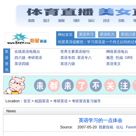
英语学习
英语听力
英语口语
网站首页
恒星英语提醒您：学习英语是一个持之以恒的过程
英
·
在线英语电视台
·
世界主要英语报刊
·
网络英语电台
语
·
四六级
·
考研英语
·
英语专四
·
英语专八
·
雅思
·
托福
·
GRE
资
·
英语四级
·
英语六级
·
英语美文
讯
Location：
首页
>
校园英语
>
考研英语
>
考研英语复习辅导
News
英语学习的一点体会
Source: 2007-05-20
我要投稿
论坛
Favori