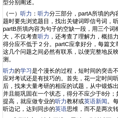
型分别阐述。
（一）
听力
：
听力
分三部分，partA所填的
题时要先浏览题目，找出关键词即信号词，
partB所填内容为句子的空缺一段，用三个
大，不仅考查
听力
，还考查了理解力，概括力，
得分应不低于２分。partC应拿好分，每篇
这几个问题之间必然有联系，以便完整地反
测。
听力
的
学习
是个漫长的过程，短时间的突击
应对考试还是有技巧的。首先，花一定时间
后，找来大量考研的相应的试题，从中锻炼
并且能巩固在一个状态，得分不应少于8分；
提高，就应做专业的
听力
教材或
英语
新闻
。
听边记，达到同步的
英语
思维，而不是两次