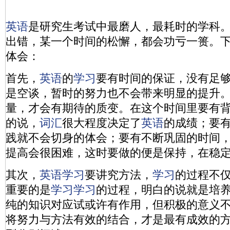
英语
是研究生考试中最磨人，最耗时的学科
出错，某一个时间的松懈，都会功亏一篑。
体会：
首先，
英语
的
学习
要有时间的保证，没有足
是空谈，暂时的努力也不会带来明显的提升
量，才会有期待的质变。在这个时间里要有
的说，
词汇
很大程度决定了
英语
的成绩；要
践就不会切身的体会；要有不断巩固的时间
提高会很困难，这时要做的便是保持，在稳
其次，
英语
学习
要讲究方法，
学习
的过程不
重要的是
学习
学习
的过程，明白的说就是培
纯的知识对应试或许有作用，但积极的意义
将努力与方法有效的结合，才是最有成效的