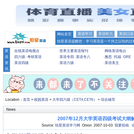
英语学习
英语听力
英语口语
网站首页
恒星英语提醒您：学习英语是一个持之以恒的过程
英
·
在线英语电视台
·
世界主要英语报刊
·
网络英语电台
语
·
四六级
·
考研英语
·
英语专四
·
英语专八
·
雅思
·
托福
·
GRE
资
·
英语四级
·
英语六级
·
英语美文
讯
Location：
首页
>
校园英语
>
大学四六级（CET4,CET6）
>
综合辅导
News
2007年12月大学英语四级考试大纲
Source:
恒星英语学习网
Onion 2007-10-03
我要投稿