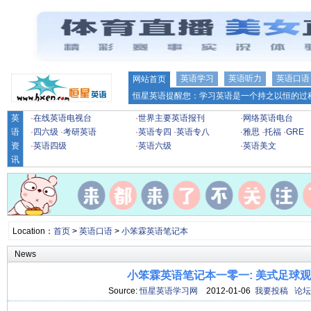
英语学习
英语听力
英语口语
网站首页
恒星英语提醒您：学习英语是一个持之以恒的过程
英
·
在线英语电视台
·
世界主要英语报刊
·
网络英语电台
语
·
四六级
·
考研英语
·
英语专四
·
英语专八
·
雅思
·
托福
·
GRE
资
·
英语四级
·
英语六级
·
英语美文
讯
Location：
首页
>
英语口语
>
小笨霖英语笔记本
News
小笨霖英语笔记本一零一: 美式足球
Source:
恒星英语学习网
2012-01-06
我要投稿
论坛