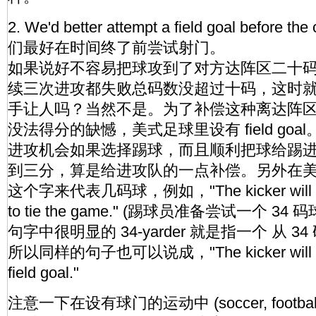
2. We'd better attempt a field goal before the
们最好在时间终了前尝试射门。
如果说好不容易把球攻到了对方达阵区二十
续三次进攻都失败总码数没超过十码，这时
手让人吗？当然不是。为了补偿这种离达阵
没法得分的缺憾，美式足球里设有 field go
进攻机会如果选择踢球，而且顺利把球给踢
到三分，算是给进攻队的一点补偿。另外在美式足
这个字来代表几码球，例如，"The kicker will atte
to tie the game." (踢球员准备尝试一个 3
句字中很明显的 34-yarder 就是指一个 从 34 码
所以同样的句子也可以说成，"The kicker will att
field goal."
注意一下在设有球门的运动中 (soccer, footbal