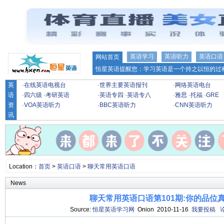
英语学习
英语听力
英语口语
网站首页
恒星英语提醒您：学习英语是一个持之以恒的过程
英
·
在线英语电视台
·
世界主要英语报刊
·
网络英语电台
语
·
四六级
·
考研英语
·
英语专四
·
英语专八
·
雅思
·
托福
·
GRE
资
·
VOA英语听力
·
BBC英语听力
·
CNN英语听力
讯
Location：
首页
>
英语口语
>
聊天常用英语口语
News
聊天常用英语口语第101期:你的品位
Source:
恒星英语学习网
Onion 2010-11-16
我要投稿