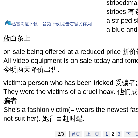
striped:ma
stripes
a striped
迅雷高速下载
音频下载[点击右键另存为]
a blue and
蓝白条上
on sale:being offered at a reduced pri
All video equipment is on sale today an
今明两天降价出售.
victim:a person who has been tricked 
They were the victims of a cruel ho
骗者.
She's a fashion victim(= wears the newest fas
not suit her). 她盲目赶时髦.
2
/
3
首页
上一页
1
2
3
下一