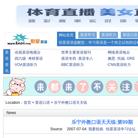
英语学习
英语听力
英语口语
网站首页
恒星英语提醒您：学习英语是一个持之以恒的过程
英
·
在线英语电视台
·
世界主要英语报刊
·
网络英语电台
语
·
四六级
·
考研英语
·
英语专四
·
英语专八
·
雅思
·
托福
·
GRE
资
·
VOA英语听力
·
BBC英语听力
·
CNN英语听力
讯
Location：
首页
>
英语口语
>
乐宁外教口语天天练
News
乐宁外教口语天天练:第99期
Source:
2007-07-04
我要投稿
恒星英语学习论坛