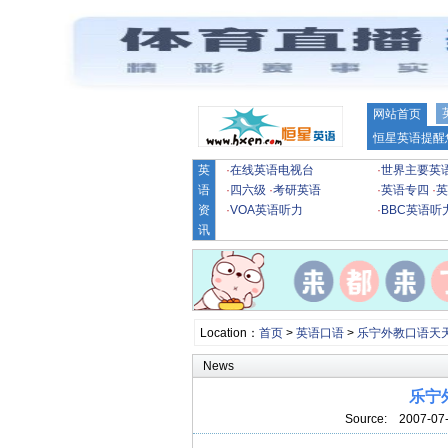
网站首页
恒星英语提醒
英
·
在线英语电视台
·
世界主要英
语
·
四六级
·
考研英语
·
英语专四
·
英
资
·
VOA英语听力
·
BBC英语听
讯
Location：
首页
>
英语口语
>
乐宁外教口语天
News
乐宁
Source:
2007-07