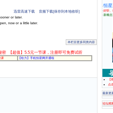
恒星
·
·
好听、
迅雷高速下载
音频下载[保存到本地收听]
·
新概念
sooner or later.
en, now or a little later.
本栏目更多同类内容
秘密
【超值】5.5元一节课，注册即可免费试听
教课
【给力】手机恒星网开通啦
【
点
最新更
论坛精