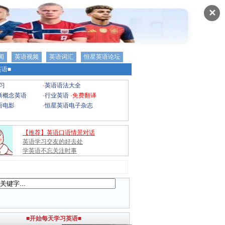
✕
闻
英语视频
英语词汇
恒星英语论坛
语■
习
·
英语语法大全
新概念英语
·
行业英语
·
免费翻译
语电影
·
恒星英语电子杂志
【推荐】英语口语情景对话
英语学习交友的好去处
学英语不忘关注时事
■开始每天学习英语■