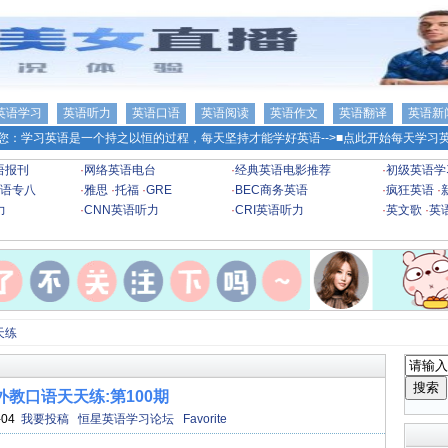
英语学习
英语听力
英语口语
英语阅读
英语作文
英语翻译
英语新
您：学习英语是一个持之以恒的过程，每天坚持才能学好英语-->
■点此开始每天学习英
语报刊
·
网络英语电台
·
经典英语电影推荐
·
初级英语学
语专八
·
雅思
·
托福
·
GRE
·
BEC商务英语
·
疯狂英语
·
力
·
CNN英语听力
·
CRI英语听力
·
英文歌
·
英
天练
外教口语天天练:第100期
-04
我要投稿
恒星英语学习论坛
Favorite