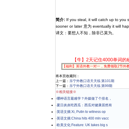
简介:
If you steal, it will catch up to you 
sooner or later 意为 eventually it will happ
译文：要想人不知，除非己莫为。
【牛】2天记住4000单词的
【福利】英语外教一对一，免费领取2节外
将本页收藏到：
上一篇：
乐宁外教口语天天练:第101期
下一篇：
乐宁外教口语天天练:第99期
※相关链接※
·
哪种语言最难学？外媒做了个排名，
·
夏日炎炎吃西瓜：西瓜对健康居然有
·
英语文摘:Xi, Putin to witness op
·
英语文摘:China hits 400 mln vacc
·
欧美文化:Feature: UK takes big s