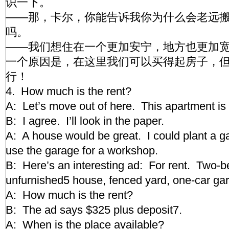
识一下。
——那，卡尔，你能告诉我你为什么会老远
吗。
——我们想住在一个更加安宁，地方也更加宽
一个原因是，在这里我们可以买得起房子，
行！
4. How much is the rent?
A: Let’s move out of here. This apartment is
B: I agree. I’ll look in the paper.
A: A house would be great. I could plant a 
use the garage for a workshop.
B: Here’s an interesting ad: For rent. Two-
unfurnished5 house, fenced yard, one-car g
A: How much is the rent?
B: The ad says $325 plus deposit7.
A: When is the place available?