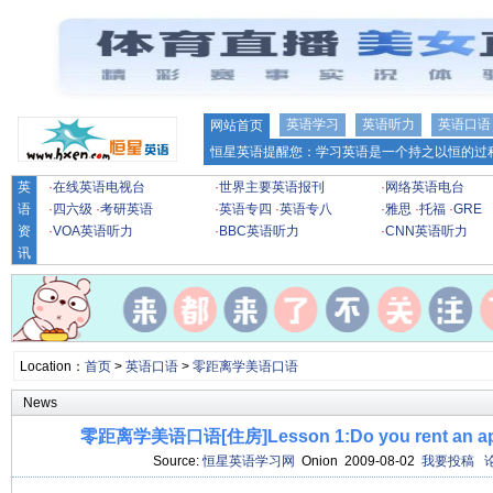
英语学习
英语听力
英语口语
网站首页
恒星英语提醒您：学习英语是一个持之以恒的过程
英
·
在线英语电视台
·
世界主要英语报刊
·
网络英语电台
语
·
四六级
·
考研英语
·
英语专四
·
英语专八
·
雅思
·
托福
·
GRE
资
·
VOA英语听力
·
BBC英语听力
·
CNN英语听力
讯
Location：
首页
>
英语口语
>
零距离学美语口语
News
零距离学美语口语[住房]Lesson 1:Do you rent an apar
Source:
恒星英语学习网
Onion 2009-08-02
我要投稿